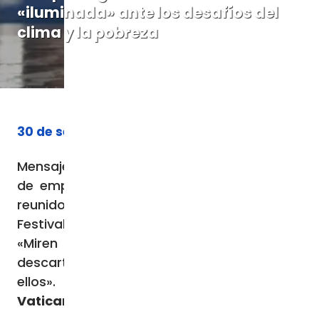
«iluminada» ante los desafíos del
clima y la pobreza
30 de septiembre de 2023
Mensaje de Francisco a los representantes
de empresas, instituciones y asociaciones
reunidos en Florencia para la 5ª edición del
Festival Nacional de la Economía Civil:
«Miren el mundo con los ojos de los
descartados. Trabajen con ellos y para
ellos».
Vatican News