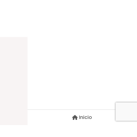
Dirección
Carlos Palacios #527, Bulnes
Región de Ñuble, Chile
Inicio
Contacto
pscblarqui@gmail.com