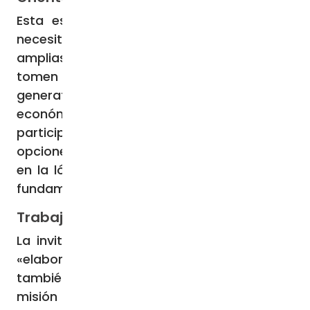
Esta es la economía «iluminada» que se
necesita hoy. Necesita «orientaciones
amplias, que ayuden a nuestra sociedad y
tomen el camino del bienestar y la
generatividad, y una política, también
económica, enriquecida por la
participación, la ciudadanía activa y las
opciones responsables de los ciudadanos,
en la lógica de la subsidiariedad que es el
fundamento de la democracia».
Trabajar con y para los pobres
La invitación del Pontífice es, por tanto, a
«elaborar teorías en esta dirección», pero
también y sobre todo a «hacer suya la
misión de unir a todos los hombres de