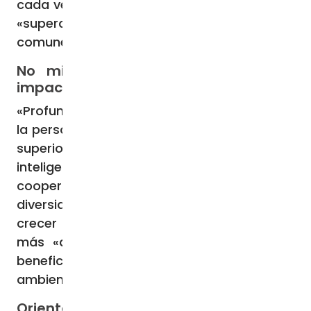
cada vez más común y eficaz, es necesario
«superar reduccionismos y lugares
comunes».
No mirar sólo el beneficio, sino el
impacto social y medioambiental
«Profundizando en una antropología donde
la persona es capaz de don y de esa forma
superior de racionalidad que es la
inteligencia social, hecha de confianza y
cooperación, podremos llegar a una rica
diversidad de formas de empresa y ver
crecer el número de aquellos empresarios
más «ambiciosos», que no miran sólo el
beneficio sino también el impacto social y
ambiental», asegura el Papa Francisco.
Orientaciones amplias