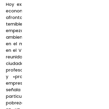
Hoy existe «la urgente necesidad de una
economía nueva e ‘iluminada’, para
afrontar los tiempos cambiantes y los
temibles desafíos que se nos presentan»,
empezando por la pobreza y el medio
ambiente. Así se expresa el Papa Francisco
en el mensaje enviado a los participantes
en el V Festival Nacional de Economía Civil,
reunidos estos días en Florencia. A
ciudadanos, miembros de asociaciones,
profesores, representantes de instituciones
y «protagonistas de buenas prácticas
empresariales y asociativas», el Pontífice
señala los dos problemas que marcan
particularmente el mundo de hoy: «El de la
pobreza, es decir, el de las desigualdades