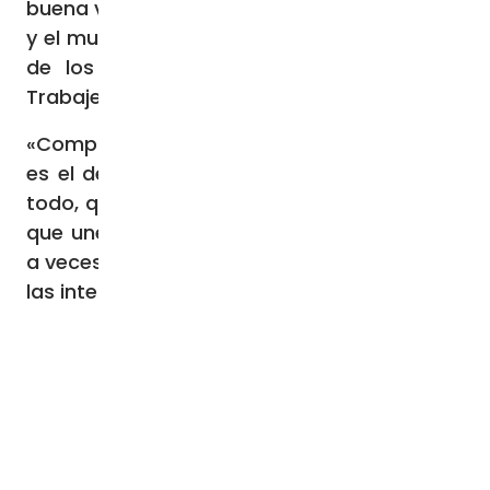
buena voluntad»: «Sepan mirar la economía
y el mundo con los ojos de los más pobres,
de los marginados, de los descartados.
Trabajen con ellos y para ellos».
«Comprométanse con valentía y pasión»,
es el deseo final de Francisco, «pero sobre
todo, que converjan, haciendo prevalecer lo
que une sobre las muchas distinciones que
a veces debilitan la fuerza de la bondad con
las intenciones más nobles».