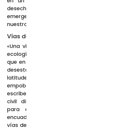
en un modelo económico que produce
desechos y descartes, y el de la
emergencia climática que pone en riesgo
nuestro futuro en el planeta».
Vías de respuesta
«Una visión más profunda, inspirada en la
ecología integral, nos hace comprender
que en la raíz de estas perturbaciones que
desestabilizan la convivencia en todas las
latitudes hay un problema de
empobrecimiento del sentido de vivir»,
escribe el Papa. Recuerda que la economía
civil dispone de «muchos instrumentos»
para afrontar estos problemas, «para
encuadrarlos en su justa medida y ofrecer
vías de respuesta». Pero para que esto sea