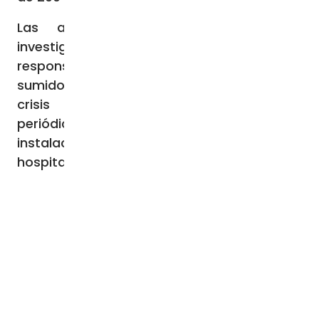
Las autoridades han ordenado una
investigación para esclarecer la
responsabilidad de lo ocurrido. Iraq,
sumido desde hace años en una profunda
crisis socioeconómica y política, es
periódicamente escenario de incendios en
instalaciones públicas y privadas, como
hospitales, escuelas y aeropuertos.