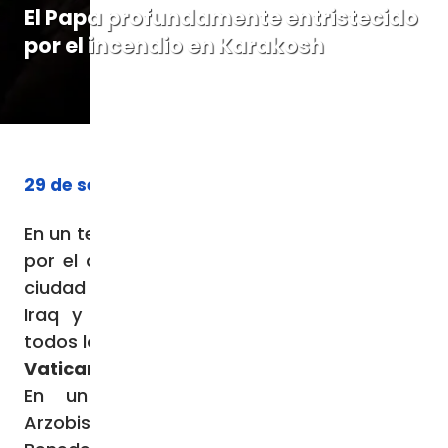
El Papa profundamente entristecido
por el incendio en Karakosh
29 de septiembre de 2023
En un telegrama, Francisco expresa su dolor
por el devastador incendio acaecido en la
ciudad asiria de Karakosh, en el norte de
Iraq y asegura su “cercanía espiritual a
todos los afectados por esta tragedia”.
Vatican News
En un sentido telegrama, dirigido al
Arzobispo de Mossul de los Sirios,