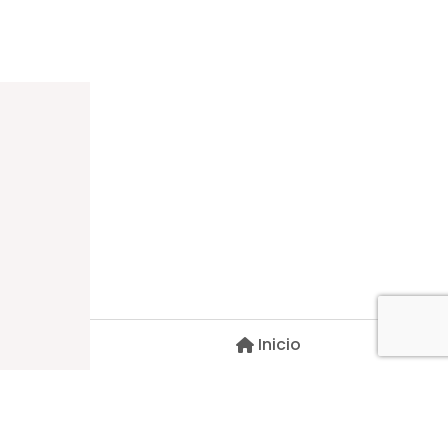
Dirección
Carlos Palacios #527, Bulnes
Región de Ñuble, Chile
Inicio
Contacto
pscblarqui@gmail.com