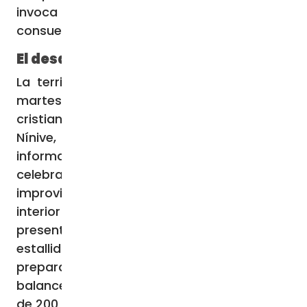
invoca sobre todos “la bendición divina de
consuelo, curación y fortaleza”.
El desastre durante una boda
La terrible tragedia se produjo el pasado
martes por la noche en Karakosh, el centro
cristiano más importante de la llanura de
Nínive, en el norte de Iraq. El desastre,
informa Asia News, ocurrió durante la
celebración de una boda, cuando de
improviso estalló un gran incendio en el
interior del edificio, sorprendiendo a los
presentes. El incendio se produjo debido al
estallido accidental de fuegos artificiales
preparados para la fiesta de boda. El
balance es de más de 100 muertos y más
de 200 heridos.