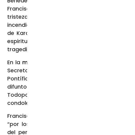
Benedectos Younan Hano, el Papa
Francisco ha expresado su “profunda
tristeza” por los efectos devastadores del
incendio que ha afectado a la ciudad iraquí
de Karakosh y ha asegurado su “cercanía
espiritual a todos los afectados por esta
tragedia”.
En la
misiva
, que lleva la firma del cardenal
Secretario de Estado Pietro Parolin, el
Pontífice, mientras confía “las almas de los
difuntos a la amorosa misericordia de Dios
Todopoderoso, envía sus sentidas
condolencias a quienes lloran la pérdida”.
Francisco asegura también sus oraciones
“por los heridos y por la labor de rescate
del personal de emergencia y, finalmente,