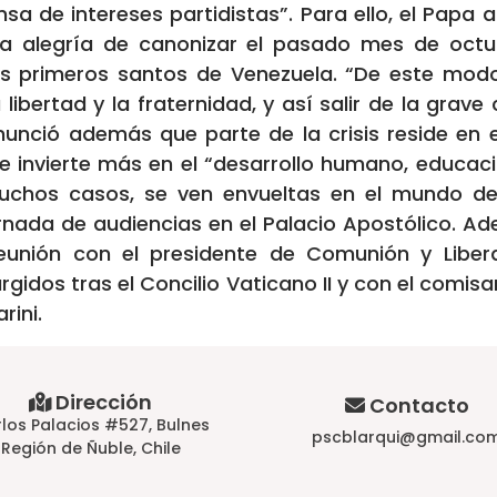
a de intereses partidistas”. Para ello, el Papa a
 la alegría de canonizar el pasado mes de octu
s primeros santos de Venezuela. “De este modo
a libertad y la fraternidad, y así salir de la grave
unció además que parte de la crisis reside en el
se invierte más en el “desarrollo humano, educac
chos casos, se ven envueltas en el mundo de l
rnada de audiencias en el Palacio Apostólico. A
reunión con el presidente de Comunión y Libera
rgidos tras el Concilio Vaticano II y con el comisa
rini.
Dirección
Contacto
los Palacios #527, Bulnes
pscblarqui@gmail.co
Región de Ñuble, Chile