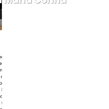
venezolana María Corina Machado, en
uentro fue añadido a la agenda del
omento, el Vaticano no ha difundido
 audiencias de carácter reservado.
voz destacada en la denuncia de la
s la captura de Nicolás Maduro en la
d Trump calibró sus opciones y por
. Está previsto que esta semana la