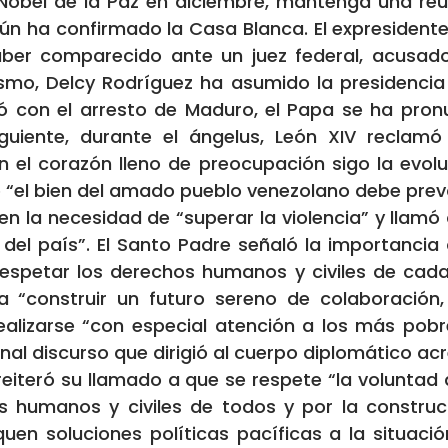
l Nobel de la Paz en diciembre, mantenga una reu
ún ha confirmado la Casa Blanca. El expresident
aber comparecido ante un juez federal, acusado
ismo, Delcy Rodríguez ha asumido la presidencia i
ó con el arresto de Maduro, el Papa se ha pro
iguiente, durante el ángelus, León XIV recla
n el corazón lleno de preocupación sigo la evolu
e “el bien del amado pueblo venezolano debe prev
ió en la necesidad de “superar la violencia” y llam
 del país”. El Santo Padre señaló la importancia
 “respetar los derechos humanos y civiles de cad
 “construir un futuro sereno de colaboración,
alizarse “con especial atención a los más pobre
onal discurso que dirigió al cuerpo diplomático a
reiteró su llamado a que se respete “la voluntad
s humanos y civiles de todos y por la construc
quen soluciones políticas pacíficas a la situació