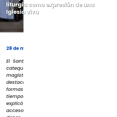
liturgia como expresión de una
Iglesia viva
28 de mayo de 2026
El Santo Padre León XIV reflexiona en su
catequesis de hoy sobre la continuidad
magisterial en la reforma litúrgica,
destacando la necesidad de adaptar las
formas rituales a las exigencias de los
tiempos sin perder la tradición. El Papa
explicó que, con el fin de favorecer el
acceso de los fieles a la riqueza de los