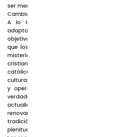
ser menos apropiados» (SC, 21).
Cambios históricos y encarnación cultural
A lo largo de los siglos, la Iglesia ha
adaptado constantemente sus ritos con un
objetivo claro, afirmó el Pontífice: permitir
que los fieles participen plenamente en el
misterio pascual de Cristo, pilar de la fe
cristiana. Lejos de ser estático, el culto
católico se ha «encarnado» en las distintas
culturas de cada época, transformándolas
y operando, durante centurias, como un
verdadero motor de evangelización. En la
actualidad, se plantea la necesidad de
renovar esta fuerza en continuidad con la
tradición, guiando a los creyentes hacia la
plenitud de la verdad.