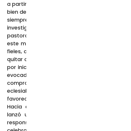
a partir de las ya existentes» (SC, 23). Por el
bien de toda la Iglesia, toda reforma debe ir
siempre precedida por «una concienzuda
investigación teológica, histórica y
pastoral» (ibid.). El Magisterio conciliar, de
este modo, invita a evitar desorientar a los
fieles, disuadiendo a cualquiera de añadir o
quitar o modificar algo, en materia litúrgica,
por iniciativa propia (cf. SC, 22). El progreso
evocado por la Constitución conciliar no
compromete en absoluto la comunión
eclesial: más bien pretende confirmarla y
favorecerla.”
Hacia el cierre de su alocución, el Papa
lanzó una firme exhortación a todos los
responsables de preparar las
celebraciones, con especial énfasis en los