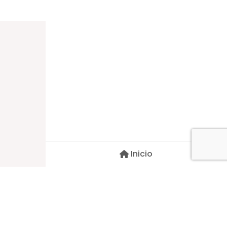
Dirección
Carlos Palacios #527, Bulnes
Región de Ñuble, Chile
Inicio
Contacto
pscblarqui@gmail.com
Síguenos