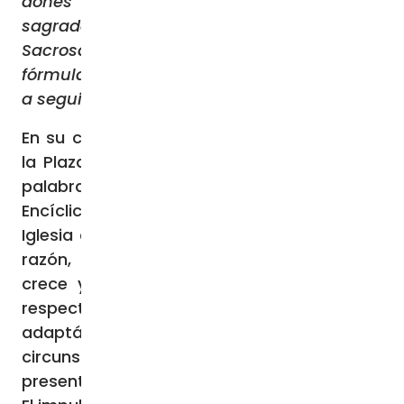
dones de gracia dispensados por la
sagrada liturgia, la Constitución
Sacrosanctum Concilium establece una
fórmula muy eficaz que marca la dirección
a seguir para el futuro.
En su catequesis dirigida a los fieles desde
la Plaza de San Pedro, el Papa recordó las
palabras del Venerable Pío XII en su
Encíclica Mediator Dei, donde se define a la
Iglesia como «un organismo vivo». Por esta
razón, el Pontífice señaló que la Iglesia
crece y se desarrolla también en lo que
respecta a la sagrada liturgia,
adaptándose y acomodándose a las
circunstancias y exigencias que se
presentan en el transcurso del tiempo.