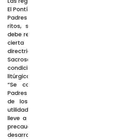
Las reglas del progreso litúrgico
El Pontífice profundizó en los criterios de los
Padres conciliares para la revisión de los
ritos, subrayando que toda modificación
debe responder a una «utilidad verdadera y
cierta de la Iglesia». Siguiendo las
directrices de la Constitución
Sacrosanctum Concilium, se imponen
condiciones estrictas para el progreso
litúrgico:
“Se comprende entonces por qué los
Padres conciliares recomendaron la revisión
de los ritos, cuando responda a «una
utilidad verdadera y cierta de la Iglesia», se
lleve a cabo «después de haber tenido la
precaución de que las nuevas formas se
desarrollen, por decirlo así, orgánicamente