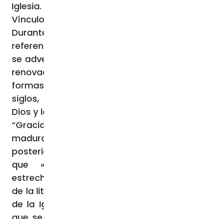
Iglesia.
Vínculo entre liturgia y vida eclesial
Durante su alocución, el Santo Padre hizo
referencia a un momento histórico donde
se advertía con fuerza la necesidad de una
renovación de las formas rituales. Estas
formas son el medio por el cual, desde hace
siglos, la Iglesia realiza la glorificación de
Dios y la santificación del pueblo cristiano.
“Gracias al movimiento litúrgico se había
madurado la convicción, expresada
posteriormente por san Juan Pablo II, de
que «existe, en efecto, un vínculo
estrechísimo y orgánico entre la renovación
de la liturgia y la renovación de toda la vida
de la Iglesia. La Iglesia no sólo actúa, sino
que se expresa también en la liturgia, vive