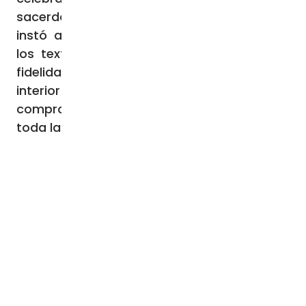
sacerdotes que presiden la liturgia. Se les
instó a custodiar el respeto absoluto por
los textos y ordenamientos vigentes, una
fidelidad que debe brotar de una actitud
interior de humildad ante Dios y de un
compromiso sincero con la comunión de
toda la Iglesia.