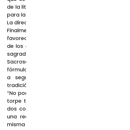
de la liturgia y saca de la liturgia las fuerzas
para la vida».”
La dirección a seguir: Tradición y progreso
Finalmente, el Papa explicó que, con el fin de
favorecer el acceso de los fieles a la riqueza
de los dones de gracia dispensados por la
sagrada liturgia, la Constitución
Sacrosanctum Concilium establece una
fórmula muy eficaz que marca la dirección
a seguir para el futuro: «Conservar la
tradición y apertura al legítimo progreso».
“No pocas veces se contrapone de manera
torpe tradición y progreso. En realidad, los
dos conceptos se integran: la tradición es
una realidad viva y por ello incluye en sí
misma el principio del desarrollo, del