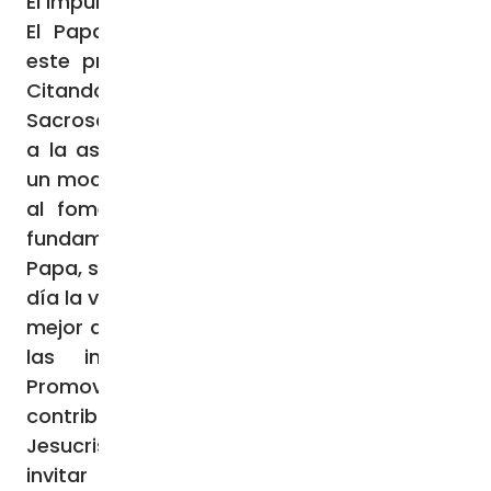
El impulso del Concilio Vaticano II
El Papa subrayó la plena continuidad de
este principio con el Concilio Vaticano II.
Citando el Proemio de la Constitución
Sacrosanctum Concilium (SC), destacó que
a la asamblea conciliar le corresponde de
un modo particular «proveer a la reforma y
al fomento de la Liturgia». Los objetivos
fundamentales de dicha asamblea dijo el
Papa, se centraron en: Acrecentar de día en
día la vida cristiana entre los fieles; Adaptar
mejor a las necesidades de nuestro tiempo
las instituciones sujetas a cambio;
Promover todo aquello que pueda
contribuir a la unión de cuantos creen en
Jesucristo; Fortalecer lo que sirve para
invitar a todos los hombres al seno de la