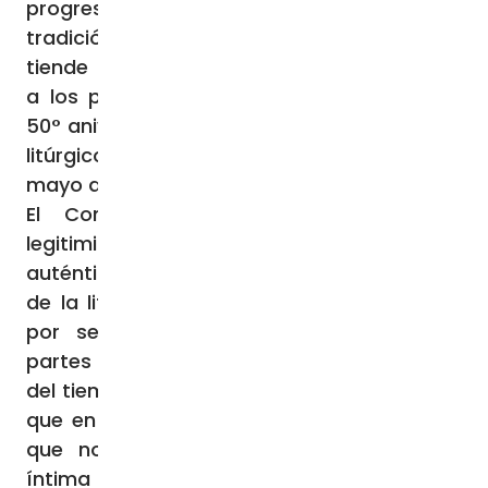
progreso. Es como decir que el río de la
tradición lleva en sí también su fuente y
tiende hacia la desembocadura» (Discurso
a los participantes en el Congreso por el
50° aniversario de la fundación del Instituto
litúrgico pontificio de San Anselmo, 6 de
mayo de 2011).”
El Concilio, dijo León XIV, afirma la
legitimidad de ese proceso arraigado en la
auténtica Tradición, distinguiendo dentro
de la liturgia «una parte que es inmutable
por ser la institución divina» de «otras
partes sujetas a cambio, que en el decurso
del tiempo pueden y aún deben variar, si es
que en ellas se han introducido elementos
que no responden bien a la naturaleza
íntima de la misma Liturgia o han llegado a