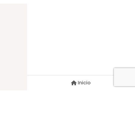
Dirección
Carlos Palacios #527, Bulnes
Región de Ñuble, Chile
Inicio
Contacto
pscblarqui@gmail.com
Síguenos