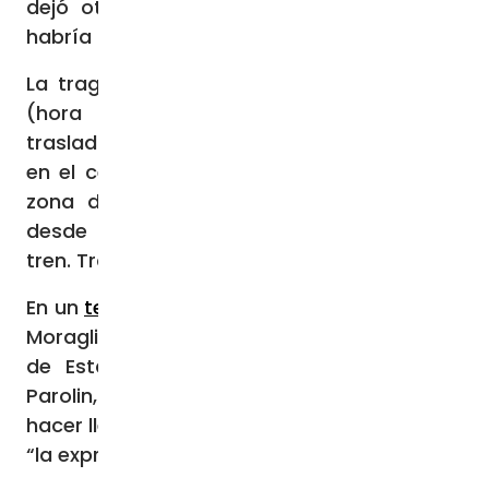
dejó otras 18 heridas. Entre los fallecidos
habría al menos dos niños.
La tragedia ocurrió pasadas las 7:45 p.m.
(hora local), cuando un autobús que
trasladaba turistas desde la
Piazzale Roma
,
en el centro histórico de Venecia, hacia la
zona de Marghera, cayó unos 15 metros
desde un paso elevado hacia las vías del
tren. Tras caer, el vehículo se incendió.
En un
telegrama
enviado a Mons. Francesco
Moraglia, Patriarca de Venecia, el Secretario
de Estado del Vaticano, Cardenal Pietro
Parolin, señala que el Papa Francisco pide
hacer llegar a los familiares de los fallecidos
“la expresión de su afectuosa cercanía”.