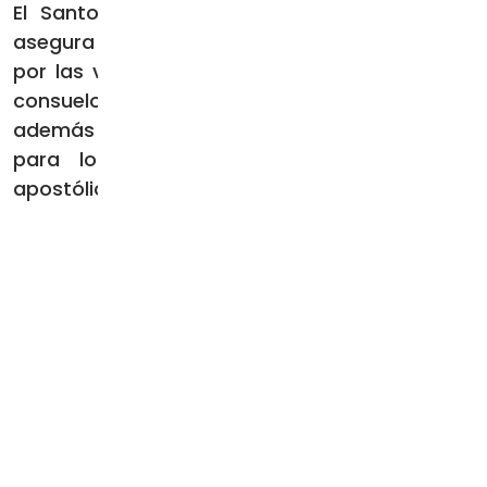
El Santo Padre, añadió el Cardenal Parolin,
asegura una “especial oración de sufragio”
por las víctimas de la tragedia, e “implora el
consuelo de la fe para sus familiares”. El Papa
además pide a Dios una “pronta curación
para los heridos” y “envía la bendición
apostólica paternal”.