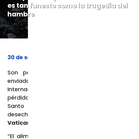
es tan funesto como la tragedia del
hambre
30 de septiembre de 2023
Son palabras del Papa en el mensaje
enviado a la Asamblea de la Fao, en el Día
Internacional de Concienciación sobre la
pérdida y el desperdicio de alimentos. El
Santo Padre proclama: “el alimento
desechado es una afrenta para los pobres»
Vatican News
“El alimento que arrojamos a la basura lo