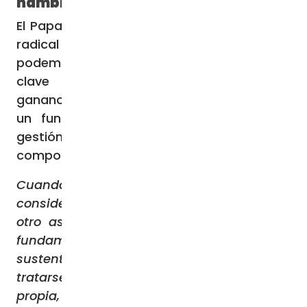
hambre
El Papa reclama la urgencia “de un cambio
radical de paradigma, porque ya no
podemos limitarnos a leer la realidad en
clave económica o de insaciable
ganancia”. La alimentación – dice – tiene
un fundamento espiritual y su correcta
gestión implica la necesidad de adoptar
comportamientos éticos. Y explica:
Cuando hablamos de alimentos, debemos
considerar el bien que más que cualquier
otro asegura la satisfacción del derecho
fundamental a la vida y base del digno
sustento de cada persona. Por tanto, debe
tratarse respetando la sacralidad que le es
propia, derivada de la sacralidad primaria