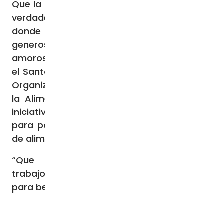
Que la familia de las Naciones “vuelva a ser
verdadera, vuelva a sentirse aquel espacio
donde prevalezca la concordia, la
generosidad y la ayuda recíproca y
amorosa entre los hermanos”, pide a Dios
el Santo Padre, a la vez que agradece a la
Organización de las Naciones Unidas para
la Alimentación y la Agricultura todas las
iniciativas y programas que lleva a cabo
para poner fin a la pérdida y al despilfarro
de alimentos. Y finaliza:
“Que Dios Todopoderoso colme sus
trabajos de copiosos dones celestiales
para beneficio de toda la humanidad.”