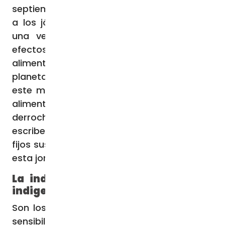
septiembre el mensaje del Papa que, junto
a los jóvenes, reclama la erradicación, de
una vez por todas, de “los perniciosos
efectos que la pérdida y el desperdicio de
alimentos causan a las personas y al
planeta”. “Los pobres y los necesitados de
este mundo que recogen de la basura los
alimentos que otros altaneramente
derrochan y por los que ellos suspiran –
escribe Francisco – son los que hoy tienen
fijos sus ojos” en la asamblea que recuerda
esta jornada mundial.
La indiferencia hacia las personas
indigentes
Son los jóvenes quienes piden “una mayor
sensibilización, – dice el Santo Padre – de