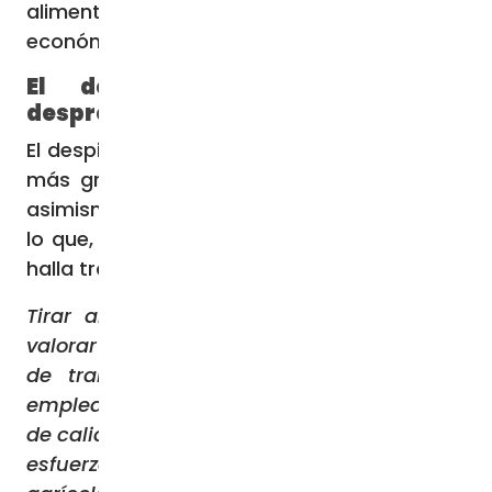
alimentos en función del beneficio
económico”.
El despilfarro alimentario, un
desprecio a los esfuerzos de muchos
El despilfarro alimentario, una de las formas
más graves de generar residuos, muestra
asimismo un arrogante desprecio por todo
lo que, en términos sociales y humanos, se
halla tras la producción alimentaria.
Tirar alimentos a la basura significa no
valorar el sacrificio, el trabajo, los medios
de transporte y los costes energéticos
empleados para llevar a la mesa comida
de calidad. Significa desdeñar a cuantos se
esfuerzan cotidianamente en el sector