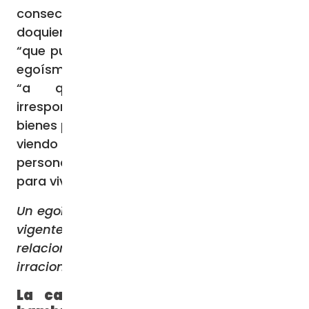
consecuencias que ello acarrea por
doquier”. Actitudes todas, dice el pontífice,
“que pueden considerarse enraizadas en el
egoísmo humano”, y que llevan por un lado
“a que muchos se desprendan
irresponsable e inmoderadamente de
bienes primarios y, por otro, a no indignarse
viendo que todavía hay multitud de
personas que no disponen de lo necesario
para vivir”.
Un egoísmo que se traduce, además, en la
vigente lógica del lucro que regula las
relaciones sociales y en la explotación
irracional y voraz de los recursos naturales.
La causa de la proliferación del