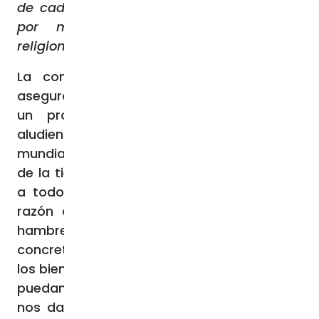
de cada persona, y que le es reconocida
por muchas tradiciones, culturas y
religiones.
La comida – pide recordar Francisco-
asegura la vida y nunca puede considerarse
un problema. “No podemos continuar
aludiendo al crecimiento de la población
mundial como la causa de la incapacidad
de la tierra para alimentar suficientemente
a todos, porque en realidad la verdadera
razón que subyace a la proliferación del
hambre en el mundo está en la falta de una
concreta voluntad política de redistribuir
los bienes de la tierra, de manera que todos
puedan disfrutar de lo que la naturaleza
nos da, y en la deplorable destrucción de