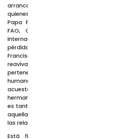
arrancamos inicuamente de las manos de
quienes carecen del mismo”. Lo escribe el
Papa Francisco al director general de la
FAO, Qu Dongyu, con motivo del Día
Internacional de Concienciación sobre la
pérdida y el desperdicio de alimentos.
Francisco insiste en la necesidad de
reavivar la conciencia de nuestra
pertenencia común a la única familia
humana universal y asevera: “El que se
acuesta con el estómago vacío es nuestro
hermano. Compartir con él lo que tenemos
es tanto un imperativo de justicia como de
aquella solidaridad fraterna que brota de
las relaciones familiares”.
Está firmado en Vaticano este 29 de