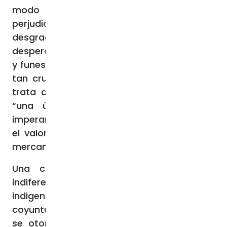
modo que no se repitan prácticas tan
perjudiciales y dañinas”. Sin embargo, y por
desgracia, “la plaga de la pérdida y del
desperdicio de alimentos es tan alarmante
y funesta como la tragedia del hambre que
tan cruelmente aflige a la humanidad”. Se
trata de “dos dramas juntos” unidos por
“una única raíz de fondo”: la cultura
imperante que ha llevado a desnaturalizar
el valor del alimento, reduciéndolo a mera
mercancía de intercambio.
Una cultura a la que se añade “la
indiferencia general hacia las personas
indigentes, tan palpable en la actual
coyuntura, así como el escaso cuidado que
se otorga a la creación, con las nocivas