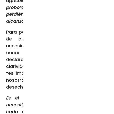
agrícola, industrial y de servicios para
proporcionar unos alimentos que,
perdiéndose o acabando dilapidados, no
alcanzaron su loable fin.
Para poner fin a la pérdida y al despilfarro
de alimentos el Papa evidencia la
necesidad de invertir recursos financieros,
aunar voluntades y pasar de las meras
declaraciones a una toma de decisiones
clarividentes e incisivas. Pero, sobre todo,
“es imprescindible – subraya- afianzar en
nosotros la convicción de que el alimento
desechado es una afrenta para los pobres”.
Es el sentido de la justicia hacia los
necesitados el que debe impulsar a todos y
cada uno a un categórico cambio de