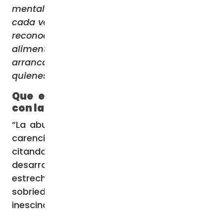
mentalidad y de conducta. Esto se hace
cada vez más apremiante, ya que hay que
reconocer, y quisiera subrayarlo, que el
alimento que arrojamos a la basura lo
arrancamos inicuamente de las manos de
quienes carecen del mismo.
Que el desarrollo esté relacionado
con la sobriedad de vida
“La abundancia de unos ha de remediar la
carencia de otros”, escribe Francisco
citando a San Pablo, para concluir que “el
desarrollo, por lo tanto, debe estar
estrechamente relacionado con la
sobriedad de vida. Forman un binomio
inescindible”.