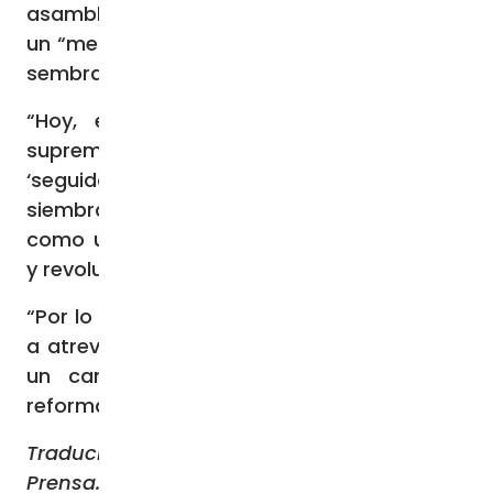
asamblea, que la sesión del Sínodo ha sido
un “mes de siembra”, como la parábola del
sembrador de Jesús.
“Hoy, en una cultura de lucha por la
supremacía, las ganancias y los
‘seguidores’ o el escapismo, la paciente
siembra de este Sínodo es, en sí misma,
como un acto profundamente subversivo…
y revolucionario”, señaló la religiosa italiana.
“Por lo tanto, el Sínodo me parece llamado
a atreverse a una síntesis-siembra, a abrir
un camino hacia una nueva forma, la
reforma que la vida misma exige”, añadió.
Traducido y adaptado por el equipo de ACI
Prensa. Publicado originalmente en
CNA
.