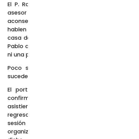
El P. Radcliffe, quien se desempeña como
asesor espiritual del Sínodo, también
aconsejó a los delegados sinodales que no
hablen negativamente cuando regresen a
casa desde Roma, citando la carta de San
Pablo a los Efesios: “No salga de sus bocas
ni una palabra corrompida” (
Ef
4,29).
Poco se ha hecho público sobre lo que
sucederá entre las dos sesiones sinodales.
El portavoz del Sínodo, Paolo Ruffini, ha
confirmado que los delegados que
asistieron a la sesión de este mes
regresarán a Roma el próximo año para la
sesión sinodal de octubre de 2024. Los
organizadores del Sínodo también han