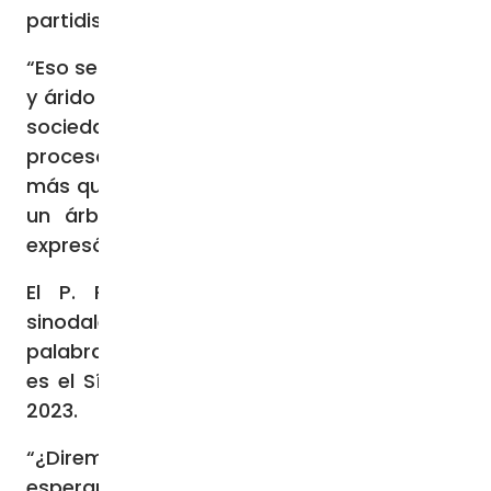
partidista”, indicó.
“Eso sería volver a caer en el lenguaje estéril
y árido de gran parte de nuestra conflictiva
sociedad. No es el camino sinodal. El
proceso sinodal es orgánico y ecológico
más que competitivo. Es más como plantar
un árbol que como ganar una batalla”,
expresó.
El P. Radcliffe animó a los delegados
sinodales a reflexionar sobre cómo sus
palabras pueden “nutrir la tierna planta que
es el Sínodo” tras abandonar la sesión de
2023.
“¿Diremos palabras fértiles y llenas de
esperanza, o palabras destructivas y