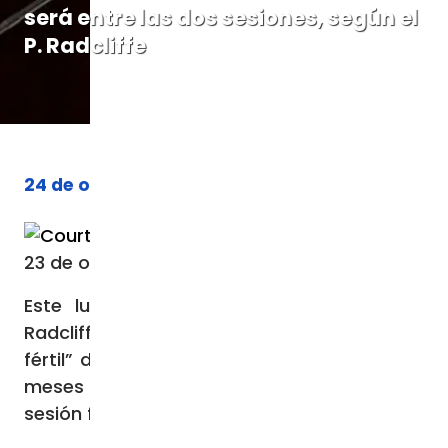
será entre las dos sesiones, según el
P. Radcliffe
24 de octubre de 2023
Por
Courtney Mares
23 de octubre de 2023 / 04:59 PM
Este lunes 23 de octubre, el P. Timothy
Radcliffe afirmó que “el momento más
fértil” del Sínodo de la Sinodalidad será los
meses de “espera activa” previos a la
sesión final de 2024.