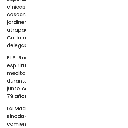
cínicas? ¿Nuestras expresiones nutrirán la
cosecha o serán venenosas? ¿Seremos
jardineros del futuro o estaremos
atrapados en viejos conflictos estériles?
Cada uno de nosotros elige”, expresó a los
delegados sinodales.
El P. Radcliffe es uno de los dos “asistentes
espirituales” que ayudaron a dirigir las
meditaciones para el retiro y las oraciones
durante la asamblea sinodal de este mes,
junto con la Madre María Grazia Angelini, de
79 años.
La Madre Angelini aseguró a los delegados
sinodales, en su reflexión espiritual al
comienzo de la última semana de la