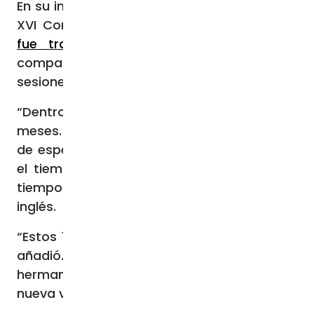
En su intervención durante la apertura de la
XVI Congregación General del Sínodo,
que
fue transmitida en vivo
, el P. Radcliffe
comparó los meses de espera entre las dos
sesiones sinodales con “un embarazo”.
“Dentro de unos días iremos a casa por 11
meses. Este será aparentemente un tiempo
de espera vacía. Pero será probablemente
el tiempo más fértil de todo el Sínodo, el
tiempo de germinación”, señaló el dominico
inglés.
“Estos 11 meses serán como un embarazo”,
añadió. “Nosotros, mis hermanos y
hermanas, estamos embarazados de una
nueva vida”.