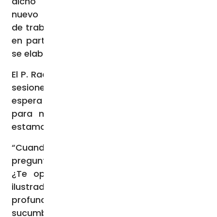
dicho que se redactará un
nuevo
Instrumentum laboris
(documento
de trabajo) para la sesión de 2024 basado,
en parte, en el documento de síntesis que
se elaborará al final de la reunión de 2023.
El P. Radcliffe describió el intervalo entre las
sesiones sinodales como “un tiempo de
espera activa”, y señaló que será “difícil
para muchas personas entender lo que
estamos haciendo”.
“Cuando volvamos a casa, la gente
preguntará: ‘¿Luchaste por nuestro bando?
¿Te opusiste a esas otras personas no
ilustradas?’. Tendremos que rezar
profundamente para resistir la tentación de
sucumbir a una forma de pensar