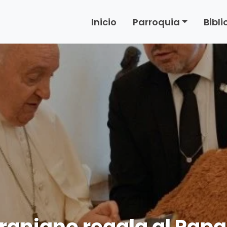
Inicio
Parroquia
Bibl
raniano regala al Papa