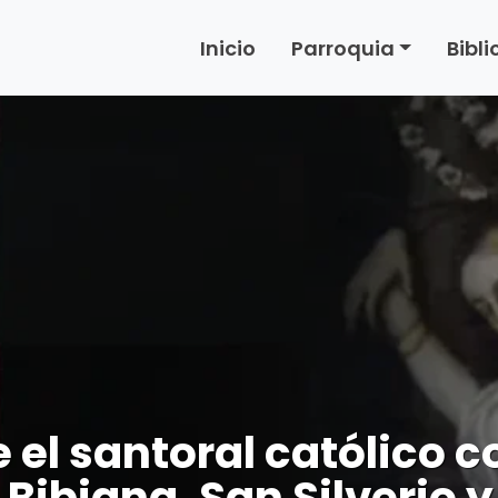
Inicio
Parroquia
Bibl
e el santoral católico
Bibiana, San Silverio y