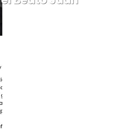
sacrificio.
tiana cuya vida
familia ilustre
o gobernador un
na, Flaviano di
privándolas de
 Se enfrentó al
fina. Bibiana no