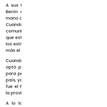
A sus 67 años, el P. Pasero ha estado en
Benín desde que cumplió 25 años, de la
mano de la Sociedad de Misiones Africanas.
Cuando llegó a Benín, era la única república
comunista de África Occidental: “Los únicos
que estábamos presentes en esa época de
los extranjeros eran los curas y las monjas”,
más el personal diplomático.
Cuando hubo que decidir su destino, se
optó por Benín en vez de Costa de Marfil
para perpetuar la presencia española en el
país, ya que uno de los primeros misioneros
fue el P. Francisco Fernández, originario de
la provincia de Lugo, en Galicia.
A lo largo de los años, el P. Pasero ha