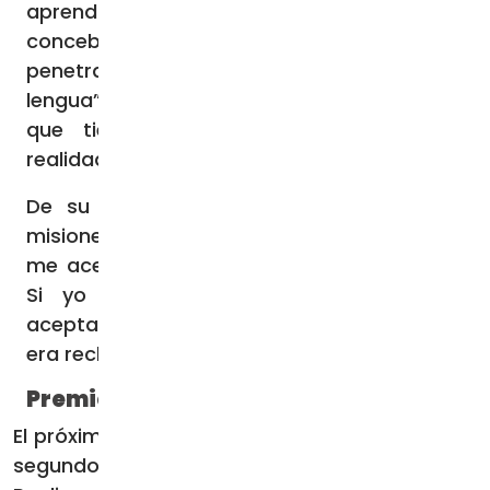
aprendido tres lenguas locales porque no
concebía su “presencia sin un esfuerzo de
penetración de la cultura a través de la
lengua”, al entender que “indican el modo
que tiene esa cultura de expresar la
realidad y los sentimientos”.
De su labor a lo largo de los años, el
misionero extrae una lección clara: “Según
me acercara yo, el Evangelio se acercaba.
Si yo era aceptado, el Evangelio era
aceptado. Si yo era rechazado, el Evangelio
era rechazado”.
Premios OMP España
El próximo viernes, la OMP España entrega sus
segundos galardones anuales. El Premio Beata