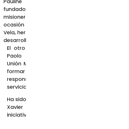
Pauline Jaricot, que lleva el nombre de la
fundadora del Domund, quiere reconocer a los
misioneros que hayan destacado. En esta
ocasión se entregará a la misionera Primitiva
Vela, hermana de la Caridad de Santa Ana que
desarrolla su labor en la India.
El otro premio lleva el nombre del Beato
Paolo Manna, fundador de la Pontificia
Unión Misional, y fue creado para animar y
formar a los fieles bautizados en su
responsabilidad misionera a través del
servicio pastoral de obispos y sacerdotes.
Ha sido galardonado en esta categoría el P.
Xavier Ilundain, SJ, fundador de la
iniciativa
Sembradores de Estrellas