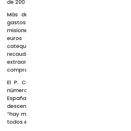
de 200 territorios de misión en 32 países.
Más del 40% de los fondos fueron para
gastos ordinarios del sostenimiento de las
misiones, mientras que 36 de cada 100
euros se destinaron a reforzar la
catequesis. Con la cuarta parte de lo
recaudado se financiaron proyectos
extraordinarios que incluyen equipamientos,
compra de vehículos o construcciones.
El P. Calderón recordó que hay “un gran
número de misioneros” procedentes de
España, aunque su cantidad “va
descendiendo poco a poco”. En todo caso,
“hay mucha fidelidad y mucha entrega” en
todos ellos, apostilló.