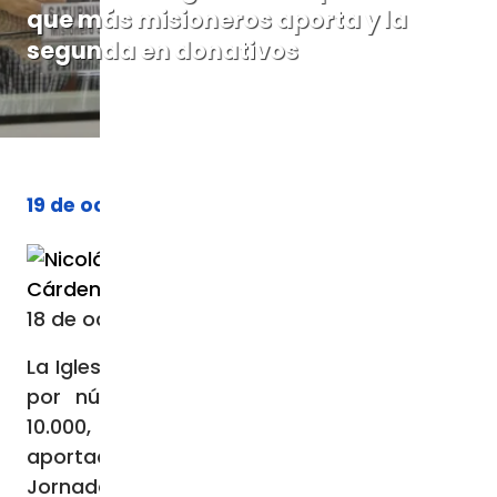
que más misioneros aporta y la
segunda en donativos
19 de octubre de 2023
Nicolás de
Por
Cárdenas
18 de octubre de 2023 / 11:01 AM
La Iglesia en España sigue siendo la primera
por número de misioneros, con más de
10.000, y la segunda en cuanto a
aportaciones monetarias con motivo de la
Jornada Mundial de las Misiones (Domund)