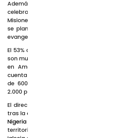
Además, expresó su deseo de que la
celebración de la Jornada Mundial de las
Misiones sirva para que haya jóvenes que
se planteen “participar de esta gran tarea
evangelizadora de la Iglesia”.
El 53% de los españoles en tierras de misión
son mujeres, y 6 de cada 10 están presentes
en América. En total, la Iglesia española
cuenta con 4 cardenales, 85 obispos, cerca
de 600 sacerdotes diocesanos y más de
2.000 presbíteros de órdenes religiosas.
El director de OMP en España destacó que,
tras la
creación de la Diócesis de Katsina en
Nigeria
esta semana, ya son 1.122 los
territorios de misión con los que cuenta la