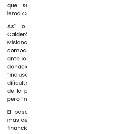
que se celebra este domingo bajo el
lema
Corazones ardientes, pies en camino.
Así lo ha refrendado el P. José María
Calderón, director nacional de las Obras
Misionales Pontificias (OMP)
en una
comparecencia
celebrada este martes
ante los medios, quien ha explicado que las
donaciones en España han sido elevadas
“incluso en momentos de bastante
dificultad, como han podido ser los tiempos
de la pandemia”, en los que se bajó algo,
pero “no algo realmente llamativo”.
El pasado año, en España se recaudaron
más de 14 millones de euros, con los que se
financiaron más de 500 proyectos de más