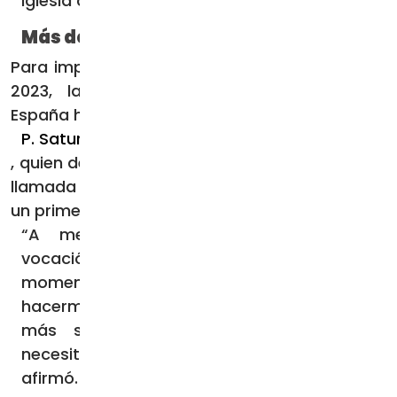
Iglesia católica.
Más de 40 años en Benín
Para impulsar la convocatoria del Domund de
2023, las Obras Misionales Pontificias en
España han dado a conocer el testimonio del
P. Saturnino Pasero
, quien desde su etapa de seminarista sintió la
llamada a acudir a tierras lejanas para realizar
un primer anuncio de Cristo.
“A medida que profundizaba en mi
vocación sacerdotal, que ya llegaba el
momento, yo veía claro que tenía que
hacerme cura, no para aquí, sino donde
más se necesitara y donde más se
necesitara en el mundo, donde fuera”,
afirmó.