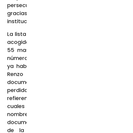
persecución nazi-fascista en la capital
gracias al refugio que se les ofreció en
instituciones eclesiásticas de la ciudad.
La lista de las congregaciones religiosas de
acogida (100 congregaciones femeninas y
55 masculinas), junto con los respectivos
números de las personas que albergaban,
ya había sido publicada por el historiador
Renzo De Felice en 1961, pero la
documentación completa se consideraba
perdida. Las listas encontradas ahora se
refieren a más de 4.300 personas, de las
cuales 3.600 están identificadas por su
nombre. De la comparación con los
documentos conservados en los archivos
de la Comunidad Judía de Roma se