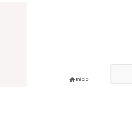
Dirección
Carlos Palacios #527, Bulnes
Región de Ñuble, Chile
Inicio
Contacto
pscblarqui@gmail.com
Síguenos