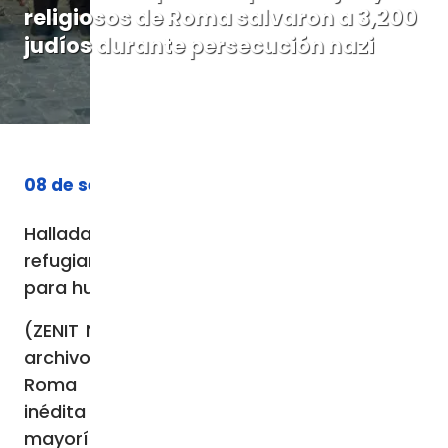
religiosos de Roma salvaron a 3,200
judíos durante persecución nazi
08 de septiembre de 2023
Halladas listas de personas que se
refugiaron en institutos religiosos de Roma
para huir de persecución nazi-fascista
(ZENIT Noticias / Roma, 07.09.2023).- En los
archivos del Pontificio Instituto Bíblico de
Roma se ha encontrado documentación
inédita que enumera a las personas, en su
mayoría judías, que se protegieron de la