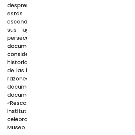
desprende que unos 3.200 son judíos. De
estos últimos sabemos dónde estaban
escondidos y, en algunas circunstancias,
sus lugares de residencia antes de la
persecución. De este modo, la
documentación aumenta
considerablemente la información sobre la
historia del rescate de judíos en el contexto
de las instituciones religiosas de Roma. Por
razones de privacidad, el acceso al
documento está actualmente restringido. El
documento se presentó durante el taller
«Rescatados. Judíos escondidos en los
institutos religiosos de Roma (1943-1944)»,
celebrado el 7 de septiembre de 2023 en el
Museo de la Shoah de Roma.