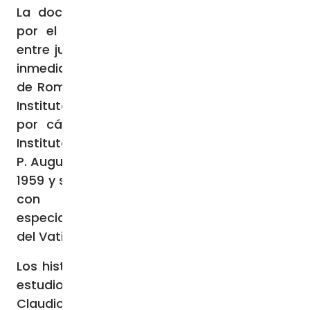
La documentación hallada fue recopilada
por el jesuita italiano P. Gozzolino Birolo
entre junio de 1944 y la primavera de 1945,
inmediatamente después de la liberación
de Roma. Birolo fue ecónomo del Pontificio
Instituto Bíblico desde 1930 hasta su muerte
por cáncer en junio de 1945. Rector del
Instituto durante este periodo fue el jesuita
P. Augustin Bea, que fue creado cardenal en
1959 y se hizo conocido por su compromiso
con el diálogo judeo-católico,
especialmente el documento Nostra Aetate
del Vaticano II.
Los historiadores que han participado en el
estudio de los nuevos documentos son
Claudio Procaccia, Director del