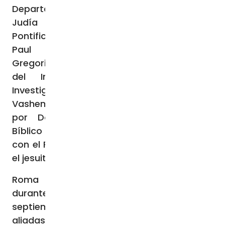
Departamento Cultural de la Comunidad
Judía de Roma; Grazia Loparco, de la
Pontificia Facultad de Educación Auxilium;
Paul Oberholzer, de la Universidad
Gregoriana; y Iael Nidam-Orvieto, Director
del Instituto Internacional para la
Investigación del Holocausto de Yad
Vashem. La investigación fue coordinada
por Dominik Markl (Pontificio Instituto
Bíblico y Universidad de Innsbruck) junto
con el Rector del Pontificio Instituto Bíblico,
el jesuita canadiense Michael Kolarcik.
Roma estuvo ocupada por los nazis
durante nueve meses, desde el 10 de
septiembre de 1943 hasta que las fuerzas
aliadas liberaron la ciudad el 4 de junio de