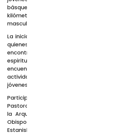
básquetbol, voleibol y carreras de 5 y 10
kilómetros. Habrá categorías femeninas,
masculinas y mixtas.
La iniciativa pretende ofrecer un lugar para
quienes les gusta el deporte pero no han
encontrado dónde desarrollar su
espiritualidad. Busca así ser un espacio de
encuentro con Cristo por medio de
actividades organizadas por jóvenes y para
jóvenes, detalló.
Participan en la organización los equipos de
Pastoral Juvenil de las distintas Vicarías de
la Arquidiócesis, bajo la coordinación del
Obispo Auxiliar de Santa Cruz, Mons.
Estanislao Dowlaszewicz, junto con