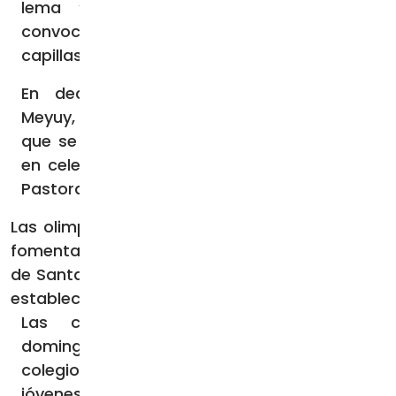
lema “Impulsados por nuestra fe”, y
convocarán a los jóvenes de las parroquias,
capillas, movimientos y colegios.
En declaraciones a ACI Prensa, Anahí
Meyuy, una de las organizadoras, explicó
que se trata de una gran fiesta deportiva,
en celebración por el 39° aniversario de la
Pastoral Juvenil Arquidiocesana.
Las olimpiadas, precisó, tienen como objetivo
fomentar el espíritu deportivo en los jóvenes
de Santa Cruz, alentar la competencia sana y
establecer lazos fraternos de joven a joven.
Las competencias se realizarán los
domingos 15, 22 y 29 de octubre en el
colegio La Santa Cruz, y reunirán a los
jóvenes bajo las disciplinas de fútbol 7,