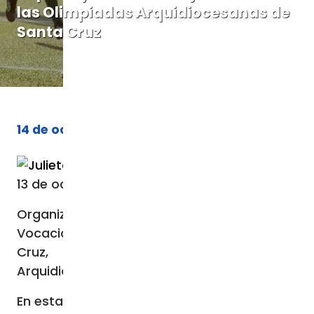
las Olimpiadas Arquidiocesanas de
Santa Cruz
14 de octubre de 2023
Por
Julieta Villar
13 de octubre de 2023 / 12:05 PM
Organizadas por la Pastoral Juvenil
Vocacional de la Arquidiócesis de Santa
Cruz, se celebrarán las Olimpiadas
Arquidiocesanas 2023.
En esta oportunidad,
las jornadas
llevarán el