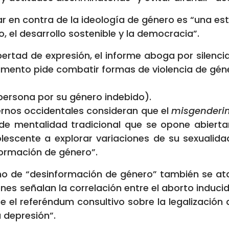
en contra de la ideología de género es “una estr
, el desarrollo sostenible y la democracia”.
ertad de expresión, el informe aboga por silencia
ocumento pide combatir formas de violencia de gé
persona por su género indebido).
ernos occidentales consideran que el
misgenderi
de mentalidad tradicional que se opone abiert
olescente a explorar variaciones de su sexualid
formación de género”.
ino de “desinformación de género” también se at
enes señalan la correlación entre el aborto inducid
e el referéndum consultivo sobre la legalización 
a depresión”.