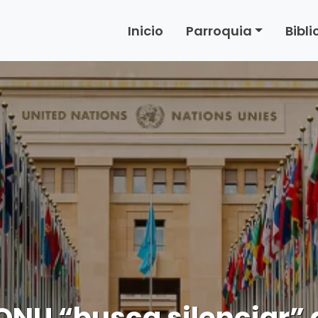
Inicio
Parroquia
Bibl
NU “busca silenciar” 