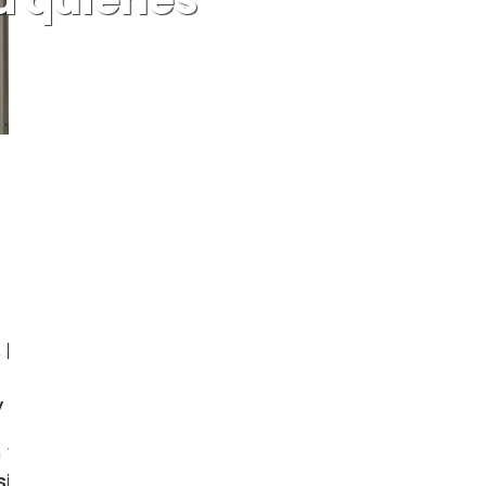
e
publicado por Irene Khan, Relatora
s (ONU), “
busca silenciar a quienes
y la identidad de género”.
 y de expresión” pide a los Estados
desinformación de género”.