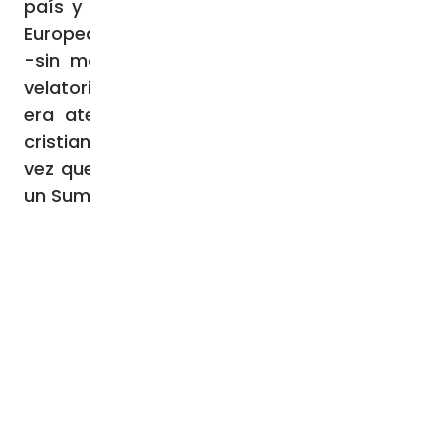
país y fue un gran sostenedor de la Unión
Europea. Tal vez por esto, el Papa Francisco
-sin mayor protocolo- se presentó en su
velatorio, a pesar de que este presidente
era ateo y eligió no tener una sepultura
cristiana. De todas maneras, fue la primera
vez que el Senado de la República recibió a
un Sumo Pontífice