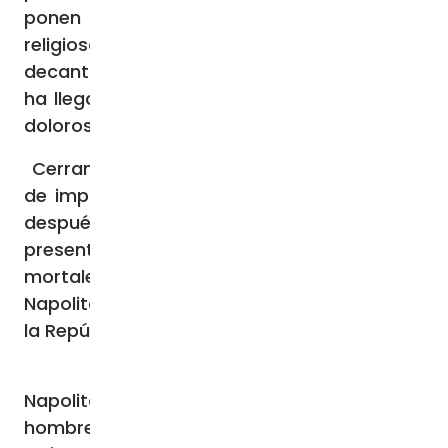
ponen en duda la responsabilidad del
religioso. Seguramente, será el tiempo que
decantará la verdad. Lo cierto es que no se
ha llegado a un punto final en este asunto
doloroso.
Cerramos la crónica con una noticia llena
de imprevisibilidad, pues el papa Francisco
después del Ángelus dominical fue a
presentar sus condolencias ante los restos
mortales del ex presidente Giorgio
Napolitano que se velaban en el Senado de
la República Italiana.
Napolitano, fallecido a los 98 años, fue un
hombre de diálogo, dio un gran servicio al