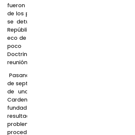
fueron que se dio a conocer la lista oficial
de los participantes en el sínodo. La prensa
se detuvo en los dos participantes de la
República Popular China y también se hizo
eco de que el cardenal Ladaria, hasta hace
poco prefecto del Dicasterio para la
Doctrina de la Fe, pidió ser exonerado de la
reunión sinodal.
Pasando a otros temas, el pasado lunes 18
de septiembre se conocieron los resultados
de una visita canónica ordenada por el
Cardenal Vicario de Roma, al «
Centro Aletti
»
fundado por el ex jesuita Rupnik. Esos
resultados afirman que no hay grandes
problemas y que incluso hubo
procedimientos gravemente anómalos que