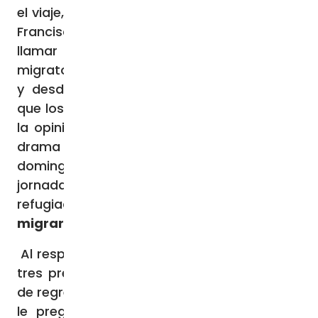
el viaje, de menos de dos días, que el Papa
Francisco realizó a Marsella. Su objetivo era
llamar la atención sobre la emergencia
migratoria que se vive en el mundo entero,
y desde esa palestra internacional, logró
que los grandes medios de comunicación y
la opinión pública, se detengan sobre este
drama de la humanidad. Además, el
domingo pasado en la Iglesia celebramos la
jornada mundial de los migrantes y
refugiados con el tema
“Libres de elegir si
migrar o quedarse
”.
Al respecto, en la conferencia de prensa de
tres preguntas que el Papa dio en el avión
de regreso a Roma, una periodista francesa
le preguntó si después de diez años de