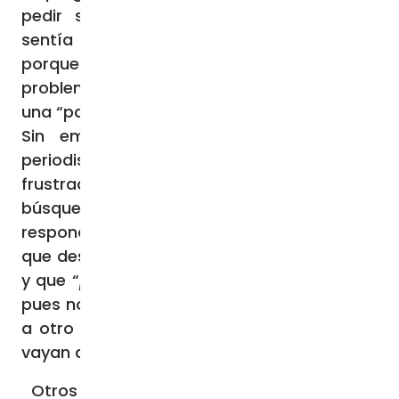
pedir solidaridad para los migrantes se
sentía
fracasado
. Francisco dijo que no
porque hoy existe la conciencia de este
problema al punto que se ha convertido en
una “patata caliente”.
Sin embargo, ante la pregunta de un
periodista español sobre si se sentía
frustrado por la falta de frutos en la
búsqueda de paz entre Ucrania y Rusia,
respondió:
“algo de eso hay
”, pero explicó
que desde la Santa Sede se hace lo posible,
y que “
posible
” es muy distinto de lo “
real
”,
pues no podríamos imaginar que de un día
a otro los dos líderes que están en guerra
vayan a comer juntos y se den la mano.
Otros temas importantes de la semana