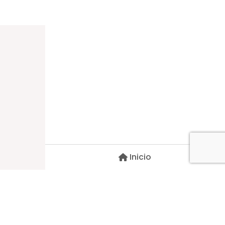
Dirección
Carlos Palacios #527, Bulnes
Región de Ñuble, Chile
Inicio
Contacto
pscblarqui@gmail.com
Síguenos