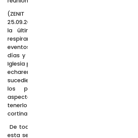
reunión sinodal.
(ZENIT Noticias / Roma,
25.09.2023).-
Entramos frenéticamente en
la última semana de septiembre y ya
respiramos “sínodo” y “consistorio”. Dos
eventos que se vivirán dentro de algunos
días y serán el centro de atención para la
Iglesia porque todos, de una u otra manera,
echaremos un vistazo a lo que está
sucediendo en la Santa Sede. Al momento,
los preparativos, la organización y
aspectos logísticos no se detienen, para
tenerlo todo listo cuando se abran las
cortinas y las ceremonias pontificias inicien.
De todas maneras, la crónica vaticana de
esta semana no puede dejar de mencionar