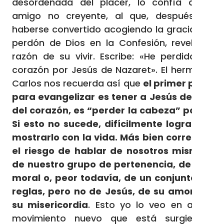
desordenada del placer, lo confía a un
amigo no creyente, al que, después de
haberse convertido acogiendo la gracia del
perdón de Dios en la Confesión, revela la
razón de su vivir. Escribe: «He perdido mi
corazón por Jesús de Nazaret». El hermano
Carlos nos recuerda así que
el primer paso
para evangelizar es tener a Jesús dentro
del corazón, es “perder la cabeza” por Él.
Si esto no sucede, difícilmente logramos
mostrarlo con la vida. Más bien corremos
el riesgo de hablar de nosotros mismos,
de nuestro grupo de pertenencia, de una
moral o, peor todavía, de un conjunto de
reglas, pero no de Jesús, de su amor, de
su misericordia
. Esto yo lo veo en algún
movimiento nuevo que está surgiendo: