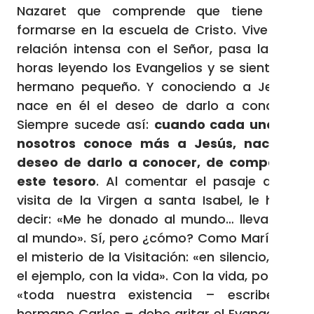
Nazaret que comprende que tiene que
formarse en la escuela de Cristo. Vive una
relación intensa con el Señor, pasa largas
horas leyendo los Evangelios y se siente su
hermano pequeño. Y conociendo a Jesús,
nace en él el deseo de darlo a conocer.
Siempre sucede así:
cuando cada uno de
nosotros conoce más a Jesús, nace el
deseo de darlo a conocer, de compartir
este tesoro
. Al comentar el pasaje de la
visita de la Virgen a santa Isabel, le hace
decir: «Me he donado al mundo… llevadme
al mundo». Sí, pero ¿cómo? Como María en
el misterio de la Visitación: «en silencio, con
el ejemplo, con la vida». Con la vida, porque
«toda nuestra existencia – escribe el
hermano Carlos – debe gritar el Evangelio».