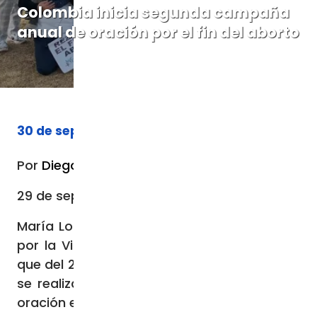
Colombia inicia segunda campaña
anual de oración por el fin del aborto
30 de septiembre de 2023
Por
Diego López Marina
29 de septiembre de 2023 / 07:54 PM
María Lourdes Varela, directora de 40 Días
por la Vida en Iberoamérica, ha informado
que del 27 de septiembre al 5 de noviembre
se realizará la segunda campaña anual de
oración en Colombia por el fin del aborto.