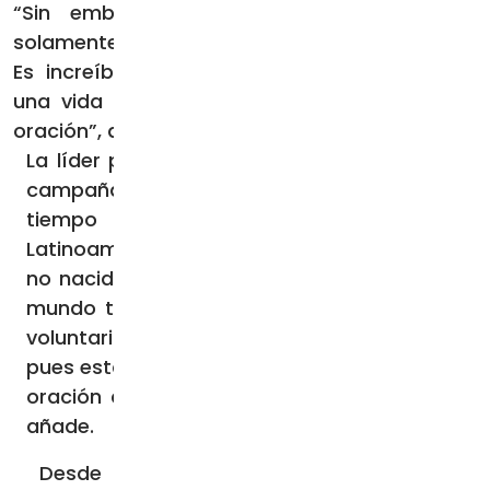
“Sin embargo, la mayoría de las veces
solamente necesitan una palabra de aliento.
Es increíble que realmente se pueda salvar
una vida solamente con hacer presencia de
oración”, añade.
La líder provida asegura que en la primera
campaña anual, que se realizó durante el
tiempo de Cuaresma de este año, “en
Latinoamérica se salvaron 90 vidas de niños
no nacidos y 679 en todo el mundo”. “En el
mundo tenemos alrededor de un millón de
voluntarios y seguimos buscando más,
pues estamos seguros de qué solamente la
oración cambiará el rumbo de la historia”,
añade.
Desde que se llevó a cabo la primera