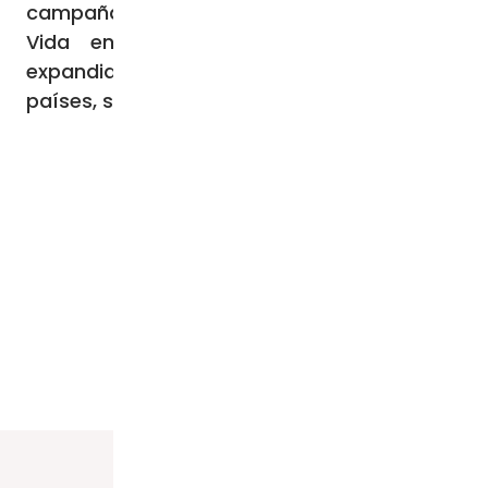
campaña coordinada de 40 días por la
Vida en 2007, la organización se ha
expandido a más de 1.000 ciudades en 63
países, según su sitio oficial.