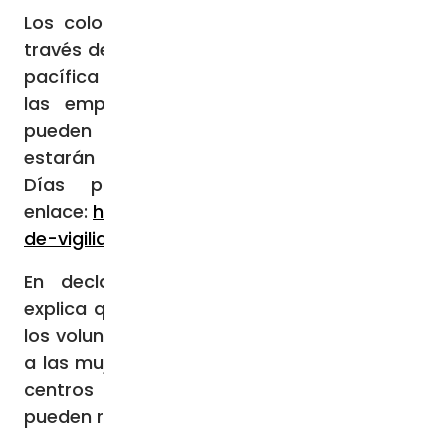
Los colombianos que deseen participar a
través de jornadas de oración, ayuno, vigilia
pacífica e integración comunitaria frente a
las empresas de aborto de todo país
pueden encontrar las localidades donde
estarán presentes los voluntarios de 40
Días por la Vida en el siguiente
enlace:
https://40diasporlavida.com/seccion/
de-vigilia
En declaraciones a ACI Prensa, Varela
explica que, frente a los centros de aborto,
los voluntarios de la organización canalizan
a las mujeres en situación vulnerable “a los
centros de ayuda al embarazo, y así
pueden resolver su situación particular”.