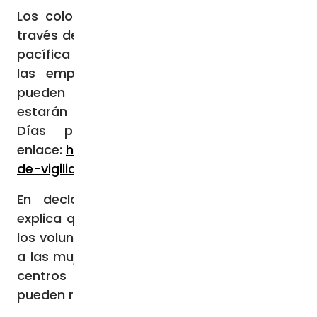
Los colombianos que deseen participar a
través de jornadas de oración, ayuno, vigilia
pacífica e integración comunitaria frente a
las empresas de aborto de todo país
pueden encontrar las localidades donde
estarán presentes los voluntarios de 40
Días por la Vida en el siguiente
enlace:
https://40diasporlavida.com/seccion/
de-vigilia
En declaraciones a ACI Prensa, Varela
explica que, frente a los centros de aborto,
los voluntarios de la organización canalizan
a las mujeres en situación vulnerable “a los
centros de ayuda al embarazo, y así
pueden resolver su situación particular”.