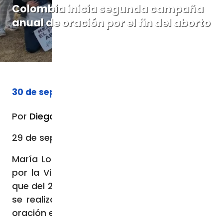
Colombia inicia segunda campaña
anual de oración por el fin del aborto
30 de septiembre de 2023
Por
Diego López Marina
29 de septiembre de 2023 / 07:54 PM
María Lourdes Varela, directora de 40 Días
por la Vida en Iberoamérica, ha informado
que del 27 de septiembre al 5 de noviembre
se realizará la segunda campaña anual de
oración en Colombia por el fin del aborto.