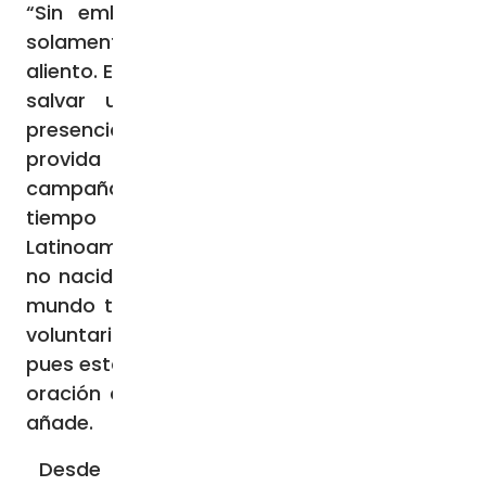
“Sin embargo, la mayoría de las veces
solamente necesitan una palabra de
aliento. Es increíble que realmente se pueda
salvar una vida solamente con hacer
presencia de oración”, añade. La líder
provida asegura que en la primera
campaña anual, que se realizó durante el
tiempo de Cuaresma de este año, “en
Latinoamérica se salvaron 90 vidas de niños
no nacidos y 679 en todo el mundo”. “En el
mundo tenemos alrededor de un millón de
voluntarios y seguimos buscando más,
pues estamos seguros de qué solamente la
oración cambiará el rumbo de la historia”,
añade.
Desde que se llevó a cabo la primera