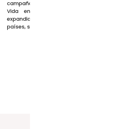
campaña coordinada de 40 días por la
Vida en 2007, la organización se ha
expandido a más de 1.000 ciudades en 63
países, según su sitio oficial.