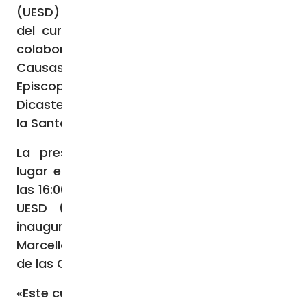
(UESD) organizó una nueva edición
del curso «Las Causas de los Santos» en
colaboración con la Oficina para las
Causas de los Santos de la Conferencia
Episcopal Española y patrocinado por el
Dicasterio de las Causas de los Santos de
la Santa Sede.
La presentación del curso 23/24 tendrá
lugar el miércoles 4 de octubre de 2023 a
las 16:00h en el Aula Pablo Domínguez, en la
UESD (c, Jerte, 10. Madrid). La lección
inaugural será impartida por el Cardenal
Marcello Semeraro, prefecto del Dicasterio
de las Causas de los Santos.
«Este curso tiene como objetivo ofrecer una