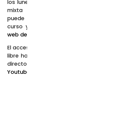
los lunes en horario de tarde en modalidad
mixta presencial y presencial virtual. Se
puede obtener más información sobre el
curso y realizar la matrícula en la
página
web de la UESD
.
El acceso a la presentación de la jornada es
libre hasta completar aforo y se emitirá en
directo en streaming a través del
canal de
Youtube de la Universidad
.