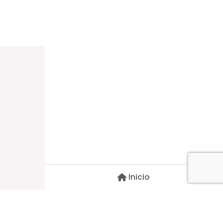
Dirección
Carlos Palacios #527, Bulnes
Región de Ñuble, Chile
Inicio
Contacto
pscblarqui@gmail.com