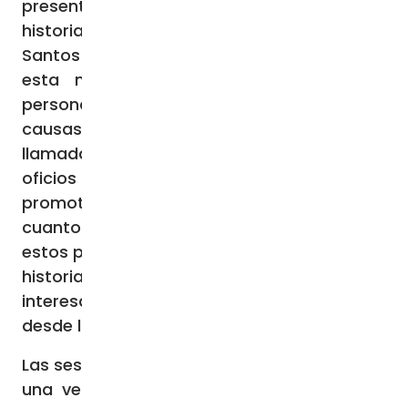
presentación científica de la teología, la
historia y el derecho de las Causas de los
Santos con el fin de formar expertos en
esta materia. Además, capacita a las
personas interesadas en intervenir en las
causas, como actores o postuladores; a las
llamadas a ejercer en las diócesis los
oficios necesarios, como el delegado, el
promotor de justicia o el notario; y a
cuantos intervienen de uno u otro modo en
estos procesos, como pueden ser teólogos,
historiadores o médicos; y a todos aquellos
interesados en estas temáticas», explican
desde la organización.
Las sesiones del curso serán impartidas por
una veintena de expertos y se impartirán