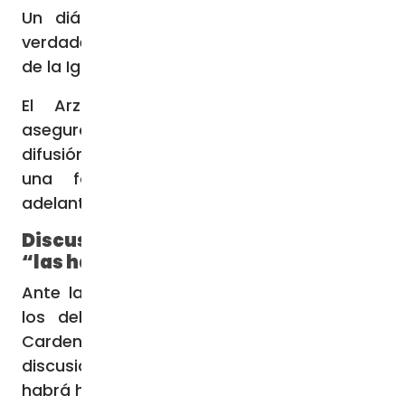
Un diálogo con él es un diálogo sobre
verdades importantes de la fe y de la moral
de la Iglesia”, expresó.
El Arzobispo Emérito de Guadalajara
aseguró que, desde su redacción hasta su
difusión pública, los cinco cardenales, “de
una forma unánime, quisimos seguir
adelante en esto de los
dubia
”.
Discusiones en la Iglesia Católica
“las ha habido siempre”
Ante la preocupación de los católicos por
los debates doctrinales en la Iglesia, el
Cardenal Sandoval recordó que estas
discusiones existen “desde siempre y las
habrá hasta el fin del mundo”.