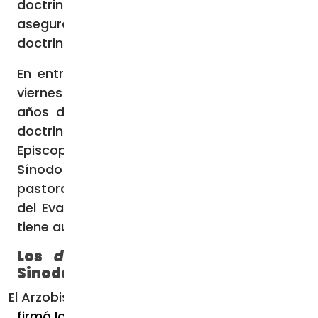
doctrina y disciplina en la Iglesia Católica,
aseguró que “un Sínodo no tiene autoridad
doctrinal (…) y el peligro es que se la den”.
En entrevista telefónica con ACI Prensa el
viernes 6 de octubre, el purpurado de 90
años de edad aseguró que “la autoridad
doctrinal reside en el Papa o en el
Episcopado mundial junto con el Papa. Un
Sínodo tiene solamente atribuciones
pastorales, debe ver por la mejor aplicación
del Evangelio a los fieles en la pastoral. No
tiene autoridad doctrinal”.
Los
dubia
sobre el Sínodo de la
Sinodalidad
El Arzobispo mexicano
firmó los
dubia