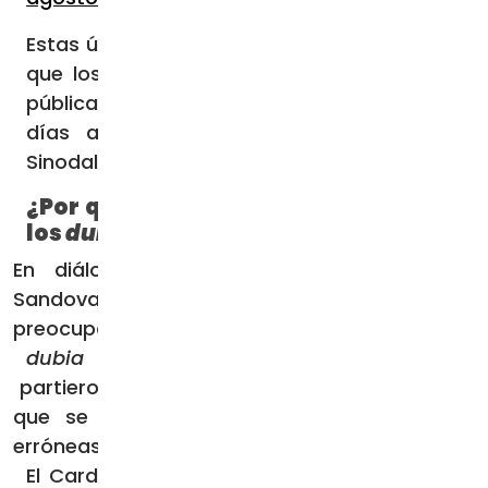
Estas últimas no fueron respondidas. Es así
que los cinco cardenales decidieron hacer
públicas las preguntas el 2 de octubre, dos
días antes del inicio del Sínodo de la
Sinodalidad.
¿Por qué el Cardenal Sandoval firmó
los
dubia
?
En diálogo con ACI Prensa, el Cardenal
Sandoval indicó que las motivaciones y
preocupaciones que lo llevaron a firmar los
dubia
partieron de “algunas expresiones imprecisas
que se pueden prestar a interpretaciones
erróneas de los temas que ahí tratamos”.
El Cardenal explicó que ante el inicio de la