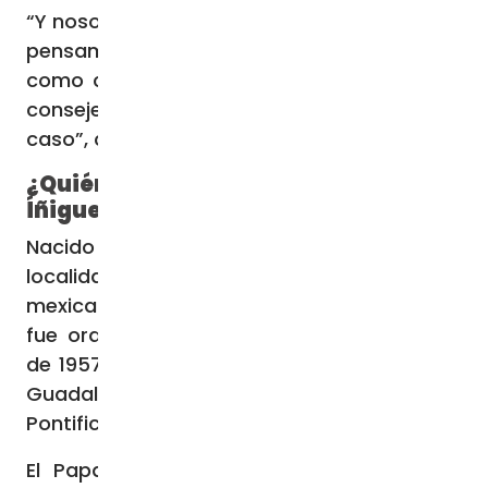
“Y nosotros los cardenales de los
dubia
eso
pensamos: que tenemos una obligación
como cardenales, colaboradores del Papa,
consejeros del Papa, a aconsejar en este
caso”, concluyó.
¿Quién es el Cardenal Juan Sandoval
Íñiguez?
Nacido el 28 de marzo de 1933 en la
localidad de Yahualica, en el estado
mexicano de Jalisco, el cardenal de 90 años
fue ordenado sacerdote el 28 de octubre
de 1957, incardinado en la Arquidiócesis de
Guadalajara. Es Doctor en Teología por la
Pontificia Universidad Gregoriana de Roma.
El Papa Juan Pablo II lo nombró Obispo