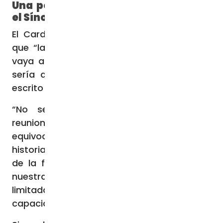
Una posible desviación doctrinal en
el Sínodo
El Cardenal Sandoval indicó a ACI Prensa
que “la preocupación es que el Sínodo se
vaya a desviar un poco doctrinalmente. Y
sería algo muy, muy triste, que quedaría
escrito en los anales de la Iglesia”.
“No sería la primera vez. Ha habido
reuniones, Sínodos, Concilios medio
equivocados. Los ha habido a lo largo de la
historia de la Iglesia. Estamos en el camino
de la fe, no de la visión, y la inteligencia,
nuestra comprensión del misterio, es
limitada como nuestra cabeza, nuestras
capacidades”.