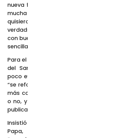
nueva fase del Sínodo, en la que «participa
mucha gente que es de esas líneas»,
quisieron «colaborar a que se conserve la
verdad» y que quienes fueran al «Sínodo
con buena voluntad tengan una orientación
sencilla».
Para el purpurado mexicano, las respuestas
del Santo Padre a los
dubia
fueron “un
poco evasivas, un poco vagas”, por lo que
“se reformularon de una manera más clara,
más contundente, para que respondiera sí
o no, y no respondió. Entonces acordamos
publicarlos”.
Insistió en que primero se dirigieron “al
Papa, de una forma muy privada” y