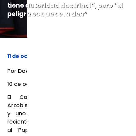
tiene autoridad doctrinal”, pero “el
peligro es que se la den”
11 de octubre de 2023
Por
David Ramos
10 de octubre de 2023 / 09:52 PM
El Cardenal Juan Sandoval Íñiguez,
Arzobispo Emérito de Guadalajara (México)
y
uno de los cinco firmantes de los
recientes
dubia
(dudas, en latín) enviados
al Papa Francisco sobre asuntos de