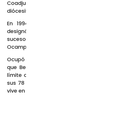
Coadjutor de Ciudad Juárez en 1988,
diócesis que asumió en 1992.
En 1994, el propio San Juan Pablo II lo
designó Arzobispo de Guadalajara, como
sucesor del Cardenal Juan Jesús Posadas
Ocampo, asesinado en 1993.
Ocupó este cargo durante 17 años, hasta
que Benedicto XVI aceptó su renuncia por
límite de edad el 7 de diciembre de 2011, a
sus 78 años, y ahora el Cardenal Sandoval
vive en Guadalajara.