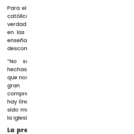
Para el purpurado es importante que cada
católico “se atenga con sencillez a la
verdad del Evangelio, a lo que está escrito
en las Sagradas Escrituras y la Iglesia ha
enseñado siempre, que no se
desconcierte”.
“No somos máquinas chapadas (ndr:
hechas) todas iguales. Somos gente de fe,
que nos referimos a la Revelación, que es un
gran misterio, nunca totalmente
comprensible, abarcable, entendible. Pero
hay líneas que siempre son muy claras, han
sido muy claras en la fe y en la Tradición de
la Iglesia. A eso nos referimos”, indicó.
La preocupación de los cardenales: