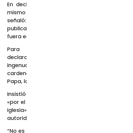
En declaraciones al diario español
ABC
el
mismo 2 de octubre, el Cardenal Fernández
señaló: “El Papa ya les respondió, y ahora
publican nuevas preguntas como si el Papa
fuera esclavo para los mandados”.
Para el Cardenal Sandoval, esas
declaraciones son “una defensa un poquito
ingenua y exagerada”, porque todos “los
cardenales somos los colaboradores del
Papa, los consejeros del Papa”.
Insistió en que las aclaraciones se pidieron
«por el bien de la verdad y por el bien de la
Iglesia», «sin negar que es el Papa, que tiene
autoridad en la Iglesia».
“No es que sea nuestro esclavo, para nada.