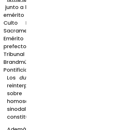
junto a los Cardenales Robert Sarah, prefecto
emérito de la entonces Congregación para el
Culto Divino y la Disciplina de los
Sacramentos; Joseph Zen Ze-kiun, Obispo
Emérito de Hong Kong; Raymond Leo Burke,
prefecto emérito de la Signatura Apostólica, el
Tribunal Supremo de la Iglesia; y Walter
Brandmüller, presidente emérito del Comité
Pontificio para las Ciencias Históricas.
Los
dubia
abordan inquietudes sobre la
reinterpretación de la Revelación divina,
sobre las bendiciones a uniones
homosexuales y respecto a que la
sinodalidad pueda ser una “dimensión
constitutiva de la Iglesia”.
Además, los cardenales consultan al Papa