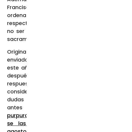
Francisco sobre la posibilidad de la
ordenación sacerdotal de mujeres y
respecto a que el arrepentimiento podría
no ser necesario para recibir la absolución
sacramental en la Confesión.
Originalmente, las preguntas fueron
enviadas al Papa Francisco el 10 de julio de
este año y fueron respondidas sólo un día
después, el 11 de julio. No satisfechos con las
respuestas del Santo Padre, que
consideraron que «no han resuelto las
dudas que habíamos planteado, sino que,
antes bien, las han profundizado», l
os
purpurados replantearon sus preguntas y
se las enviaron nuevamente el 23 de
agosto
.