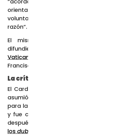
“acordamos publicarlos para ayudar a
orientar un poco a la gente de buena
voluntad que hay en el Sínodo. Esa fue la
razón”.
El mismo día en que los cardenales
difundieron su nuevo cuestionario,
el
Vaticano publicó la respuesta
que el Papa
Francisco les había enviado el 11 de julio.
La crítica del Cardenal Fernández
El Cardenal Víctor Manuel Fernández, quien
asumió el cargo de prefecto del Dicasterio
para la Doctrina de la Fe el 11 de septiembre
y fue creado cardenal por el Papa 19 días
después,
criticó a los firmantes de
los
dubia
.