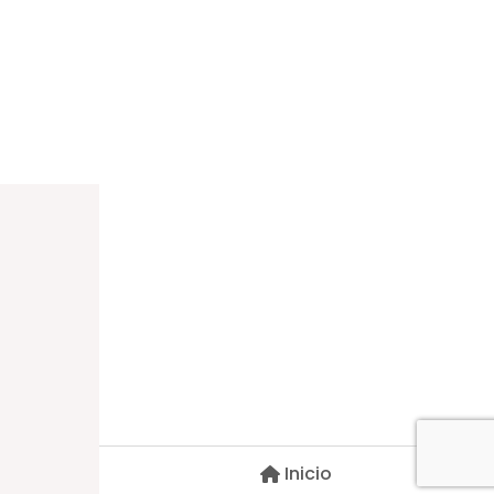
Dirección
Carlos Palacios #527, Bulnes
Región de Ñuble, Chile
Inicio