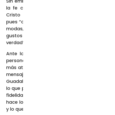
Sin embargo, subrayó que “siempre hay en
la fe cosas que se deben aceptar como
Cristo las dijo, sin buscarle acomodos”,
pues “cuando se le buscan acomodos a las
modas, a los tiempos modernos, a los
gustos de la gente, se empieza a falsear la
verdad”.
Ante los cuestionamientos sobre el estilo
personal del Cardenal —que suele recibir
más atención mediática que el fondo de su
mensaje—, el Arzobispo Emérito de
Guadalajara explicó que él procura “hacer
lo que puede para mantener la ortodoxia, la
fidelidad a la fe que nos ha transmitido. Uno
hace lo posible y lo que está en sus manos
y lo que debe hacer”.