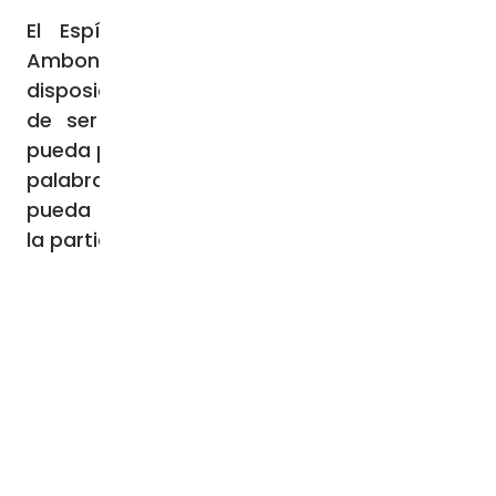
El Espíritu Santo, concluyó el cardenal
Ambongo, es un arma poderosa a
disposición de la Iglesia y el protagonista
de ser una Iglesia sinodal, para que se
pueda pasar «del sueño a la realidad, de las
palabras a la vida concreta», donde se
pueda «caminar juntos en la comunión, en
la participación y en la misión».