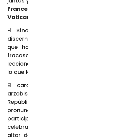
juntos y discernimiento en la oración»
Francesca Sabatinelli – Ciudad del
Vaticano
El Sínodo es un «tiempo de gracia y
discernimiento», para mirar hacia atrás, a lo
que ha pasado, «con sus glorias y sus
fracasos» y un tiempo «para sacar
lecciones para un nuevo inicio», el Sínodo es
lo que la Iglesia necesitaba, dijo.
El cardenal Fridolin Ambongo Besengu,
arzobispo metropolitano de Kinshasa, en la
República Democrática del Congo,
pronunció la homilía de la misa para los
participantes en la asamblea sinodal,
celebrada esta mañana, 13 de octubre, en el
altar de la Cátedra de la Basílica de San