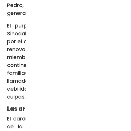
Pedro, ante la octava Congregación
general.
El purpurado definió el Sínodo sobre la
Sinodalidad como un «nuevo Pentecostés»,
por el que “hay que dar gracias a Dios», que
renovará la Iglesia que reúne en Roma, a los
miembros procedente de todos los
continentes, reunida «como una sola
familia», a pesar de su diversidad cultural,
llamada a llorar y a conmoverse por sus
debilidades y a pedir perdón a Dios por sus
culpas.
Las armas de la sinodalidad
El cardenal, con el Evangelio de hoy, habló
de la lucha de Jesús contra el diablo,