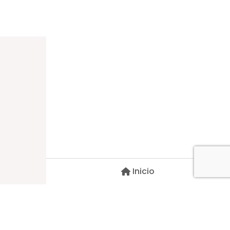
Dirección
Carlos Palacios #527, Bulnes
Región de Ñuble, Chile
Inicio
Contacto
pscblarqui@gmail.com