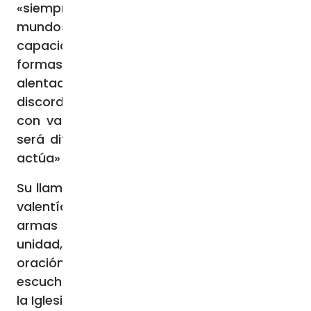
«siempre presente y activo en nuestro
mundo», fuerte en su invisibilidad y de su
capacidad de mostrarse bajo diversas
formas, incluso «más seductoras y
alentadoras», y dispuesto a sembrar la
discordia. Por eso, dijo Ambongo, mirando
con valentía la realidad, como Iglesia, «no
será difícil ver hasta qué punto el maligno
actúa» para dividir.
Su llamamiento fue a la necesidad de tener
valentía para combatirlo, mediante «las
armas de la sinodalidad, que requieren
unidad, caminar juntos, discernir en la
oración, escucharse unos a otros y
escuchar lo que el Espíritu tiene que decir a
la Iglesia».