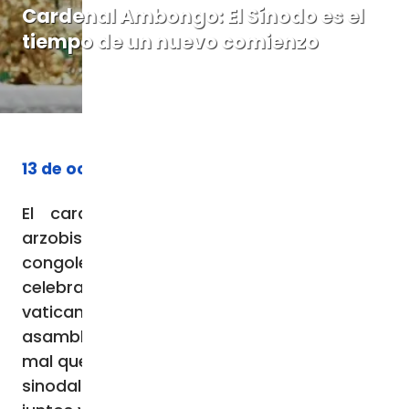
Cardenal Ambongo: El Sínodo es el
tiempo de un nuevo comienzo
13 de octubre de 2023
El cardenal Fridolin Ambongo Besengu,
arzobispo metropolitano de la capital
congoleña, pronunció la homilía de la misa
celebrada esta mañana en la Basílica
vaticana para los participantes en la
asamblea sinodal: podemos combatir el
mal que vemos actuar con las «armas de la
sinodalidad, que requieren unidad, caminar