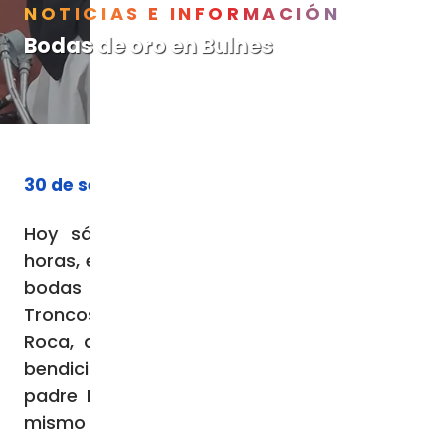
NOTICIAS E INFORMACIÓN
Bodas de oro en Bulnes
30 de septiembre de 2023
Hoy sábado 30 de septiembre a las 17
horas, el padre Luis Rocha, ha celebrado las
bodas de oro de don Héctor Rosendo y
Troncoso Baeza y Teresa Eugenia Romero
Roca, quienes hace 50 años recibieron la
bendición de su matrimonio, por parte del
padre Ladislao Anabalón (Q.E.P.D) en este
mismo templo de Bulnes