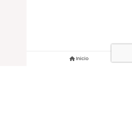
Dirección
Carlos Palacios #527, Bulnes
Región de Ñuble, Chile
Inicio
Contacto
pscblarqui@gmail.com
Síguenos
© 2026 Todos Los Derechos Reservados