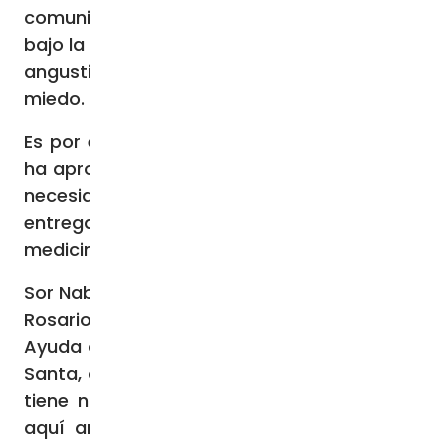
comunidad cristiana de Israel y Palestina,
bajo la guía del cardenal Pizzabala, vive una
angustiosa situación de incertidumbre y
miedo.
Es por ello que Ayuda a la Iglesia que Sufre
ha aprobado una campaña de apoyo a sus
necesidades que en un principio busca
entregar ayuda de primera necesidad y
medicinas para los refugiados.
Sor Nabila Saleh, de las Hermanas del Santo
Rosario y colaboradora de proyectos de
Ayuda a la Iglesia que Sufre (ACN) en Tierra
Santa, aseguró a la fundación: “La gente no
tiene nada, ni siquiera lo básico. Tenemos
aquí ancianos, las hermanas de la Madre