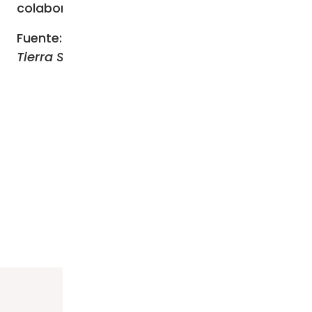
colaboración de todos los seres humanos”.
Fuente: Comunicaciones ACN Chile
Tierra Santa, 24-10-2023