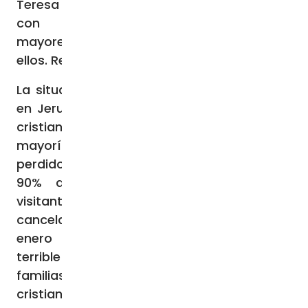
Teresa también están aquí, con personas
con pluridiscapacidad y personas
mayores… Nosotros nos quedaremos con
ellos. Recen por nosotros”, suplica.
La situación no es mejor en Cisjordania, ni
en Jerusalén, allí viven unos 37 mil y 10 mil
cristianos respectivamente, que en su
mayoría trabajan en turismo por lo que han
perdido sus fuentes de empleo. Más del
90% de los grupos de peregrinos y
visitantes han abandonado el país, se han
cancelado peregrinaciones y tours hasta
enero de 2024. “Esto supone una crisis
terrible para la economía de muchas
familias, ya que se calcula que el 70% de los
cristianos trabajan en el sector de turismo.