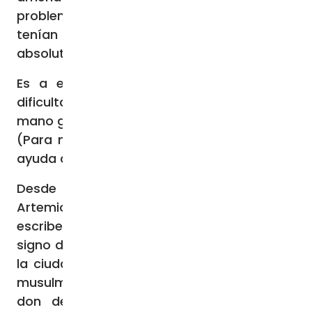
problema. Muchos ya eran pobres, no
tenían casi nada, ahora están en la miseria
absoluta”, dice Akroush.
Es a ellos y a todos los que enfrentan
dificultades a quienes ACN tiende una
mano gracias a sus benefactores y amigos.
(Para más información de la campaña de
ayuda consulta en
www.acn-chile.org
)
Desde la iglesia del Cenáculo, el padre
Artemio Vitores, franciscano español,
escribe a ACN: “Jerusalén tiene que ser
signo de paz y de concordia para todos, es
la ciudad de Dios para judíos, cristianos y
musulmanes. ¡Qué difícil es! La paz es un
don de Dios, pero se consigue con la