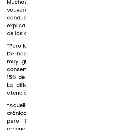
Muchos de ellos vivían de la venta de
souvernirs, o se desempeñaban como
conductores de autobús o recepcionistas”,
explica a la fundación George Akroush, otro
de los colaboradores de proyectos de ACN.
“Pero la fe está creciendo en los corazones.
De hecho, las señales de solidaridad son
muy grandes. Algunas personas que han
conservado el trabajo han decidido dar el
15% de su salario a las familias más pobres.
La dificultad más grande está siendo la
atención sanitaria”, asegura Akroush.
“Aquellos que sufren de enfermedades
crónicas están en una situación terrible,
pero también la comida, el pago de
arriendos, el agua y la electricidad son un