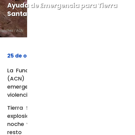
Ayuda de Emergencia para Tierra
Santa
25 de octubre de 2023
La Fundación Ayuda a la Iglesia que Sufre
(ACN) lanza campaña de ayuda de
emergencia para las víctimas de la
violencia en Tierra Santa.
Tierra Santa vive un momento difícil. Las
explosiones acompañan todo el día y la
noche y el miedo es permanente. Como el
resto de la población, también la