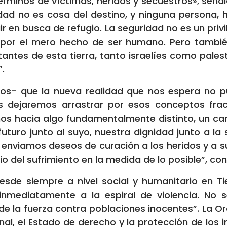
términos de víctimas, heridos y secuestros», señ
dad no es cosa del destino, y ninguna persona, h
r en busca de refugio. La seguridad no es un priv
, por el mero hecho de ser humano. Pero tambi
ntes de esta tierra, tanto israelíes como palest
”.
nos- que la nueva realidad que nos espera no 
os dejaremos arrastrar por esos conceptos fr
emos hacia algo fundamentalmente distinto, un c
futuro junto al suyo, nuestra dignidad junto a la
s, enviamos deseos de curación a los heridos y a s
ivio del sufrimiento en la medida de lo posible”, con
desde siempre a nivel social y humanitario en T
nmediatamente a la espiral de violencia. No s
 de la fuerza contra poblaciones inocentes”. La O
al, el Estado de derecho y la protección de los i