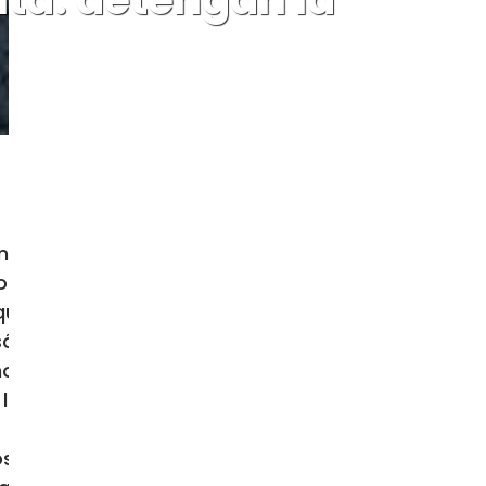
toma de rehenes por parte de Hamas,
o y liberar a los rehenes. Mientras
ue las operaciones militares cesen
lo en la equidad, lo que significa
ho del pueblo palestino a su propio
 la Paz”, que promueve el diálogo
s” que opera en Israel y que, ante