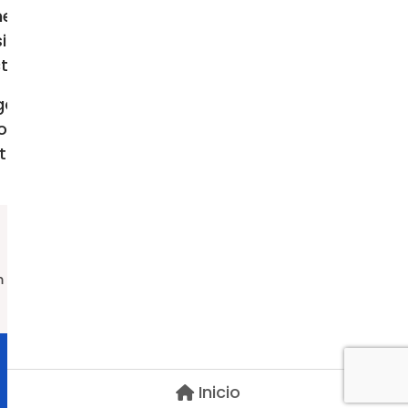
s prestan servicio en hospitales y
siada frecuencia, quienes atienden
timas”.
 todo lo posible por poner fin a la
iones necesarias para una solución
ertinentes de las Naciones Unidas”.
Síguenos
m
Inicio