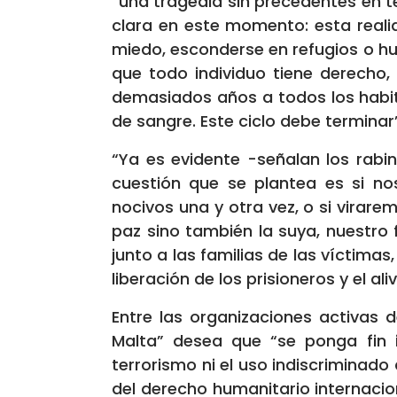
“una tragedia sin precedentes en 
clara en este momento: esta reali
miedo, esconderse en refugios o hui
que todo individuo tiene derecho
demasiados años a todos los habita
de sangre. Este ciclo debe terminar
“Ya es evidente -señalan los rabi
cuestión que se plantea es si n
nocivos una y otra vez, o si virar
paz sino también la suya, nuestro 
junto a las familias de las víctima
liberación de los prisioneros y el al
Entre las organizaciones activas 
Malta” desea que “se ponga fin i
terrorismo ni el uso indiscriminado
del derecho humanitario internacion