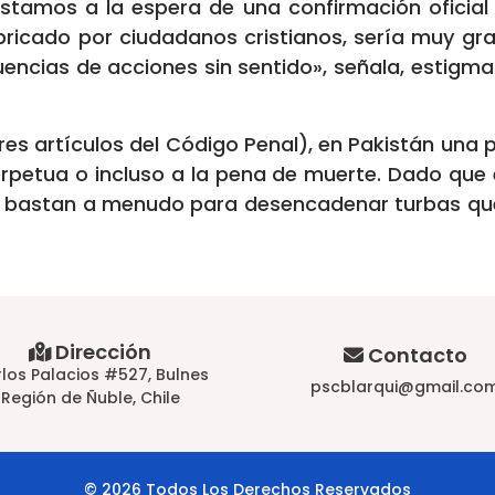
Estamos a la espera de una confirmación oficial 
abricado por ciudadanos cristianos, sería muy gr
encias de acciones sin sentido», señala, estigmat
res artículos del Código Penal), en Pakistán una p
etua o incluso a la pena de muerte. Dado que e
s bastan a menudo para desencadenar turbas que 
Dirección
Contacto
los Palacios #527, Bulnes
pscblarqui@gmail.co
Región de Ñuble, Chile
© 2026 Todos Los Derechos Reservados