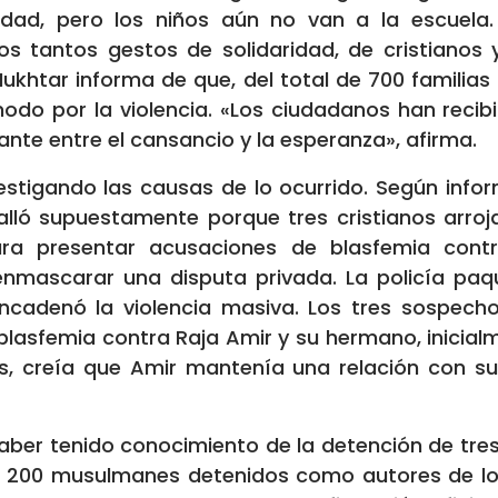
dad, pero los niños aún no van a la escuela.
 tantos gestos de solidaridad, de cristianos
Mukhtar informa de que, del total de 700 familias
odo por la violencia. «Los ciudadanos han reci
ante entre el cansancio y la esperanza», afirma.
vestigando las causas de lo ocurrido. Según info
estalló supuestamente porque tres cristianos arro
ra presentar acusaciones de blasfemia contr
 enmascarar una disputa privada. La policía paq
cadenó la violencia masiva. Los tres sospech
blasfemia contra Raja Amir y su hermano, inicia
s, creía que Amir mantenía una relación con 
haber tenido conocimiento de la detención de tr
200 musulmanes detenidos como autores de los 