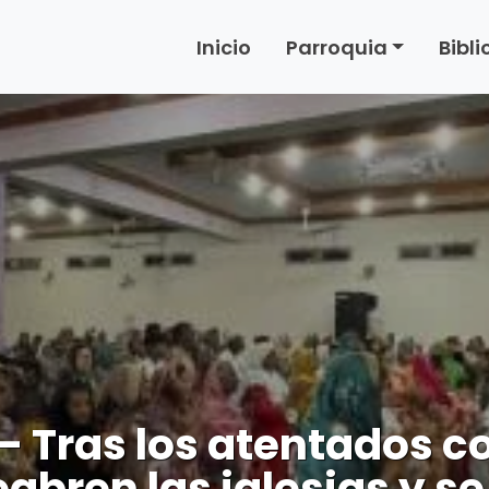
Inicio
Parroquia
Bibl
 Tras los atentados co
abren las iglesias y s