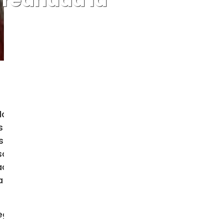
la católica de San Juan, que había
s reanudado la celebración de los
esús Nazareno todavía no está en
sa parroquial al lado, también tiene
acerdote católico de la diócesis de
a violencia masiva contra las casas
rreglando sus casas. Se están dando