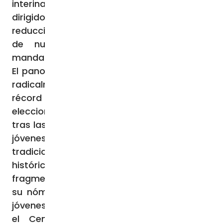
interina. Desde su nombramiento, Karki ha
dirigido la transición política, logrando la
reducción de la violencia y la convocatoria
de nuevas elecciones al finalizar su
mandato.
El panorama político nepales ha cambiado
radicalmente desde septiembre. Un número
récord de 120 partidos se presenta a las
elecciones, incluidos 25 partidos nacidos
tras las protestas, con listas de candidatos
jóvenes que se suman a los partidos
tradicionales. El Congreso Nepalí,
históricamente dominante, se ha
fragmentado, aunque ha buscado renovar
su nómina incluyendo representantes más
jóvenes, mientras que el Centro Maoísta y
el Centro Socialista Unificado se han