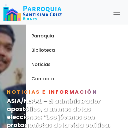
Menu
Inicio
Parroquia
Biblioteca
Noticias
Contacto
NOTICIAS E INFORMACIÓN
ASIA/NEPAL – El administrador
apostólico, a un mes de las
elecciones: “Los jóvenes son
protagonistas de la vida política,