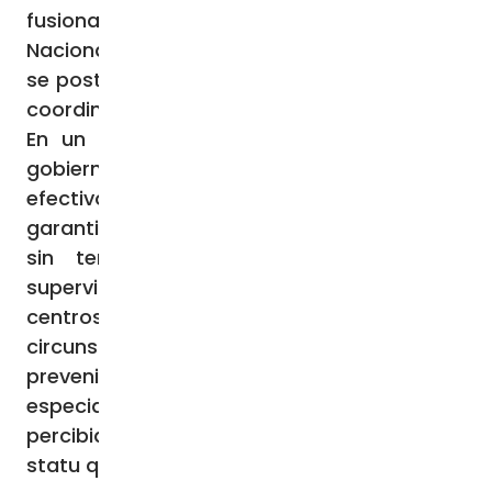
fusionado en un único bloque. En el Partido
Nacional Independiente, fundado en 2022,
se postula Sudan Gurung, líder estudiantil y
coordinador de las protestas de 2025.
En un contexto de tensiones sociales, el
gobierno interino ha desplegado a 340.000
efectivos entre policías y militares “para
garantizar unas elecciones libres, justas y
sin temor”. El personal de seguridad
supervisará aproximadamente 10.800
centros de votación en 165
circunscripciones, con el objetivo de
prevenir disturbios post-electorales,
especialmente si los resultados son
percibidos como una perpetuación del
statu quo anterior a las protestas.