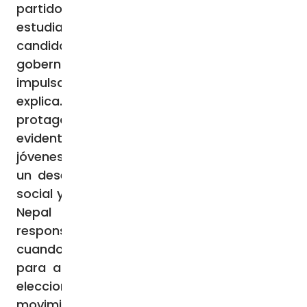
partidos surgidos de los movimientos
estudiantiles y la presencia de nuevos
candidatos enfocados en la buena
gobernanza y la lucha contra la corrupción,
impulsados por las protestas juveniles”,
explica. El padre Bogati resalta: “El
protagonismo de los jóvenes es hoy
evidente, en contraste con el pasado. Los
jóvenes nepaleses muestran conciencia y
un deseo real de influir en la vida política,
social y económica de la nación. Quieren un
Nepal nuevo y expresan esperanza y
responsabilidad. Esto es positivo, siempre y
cuando elijan la no violencia como camino
para alcanzar sus ideales”. Y añade: “Las
elecciones medirán la fuerza real de los
movimientos emergentes liderados por los