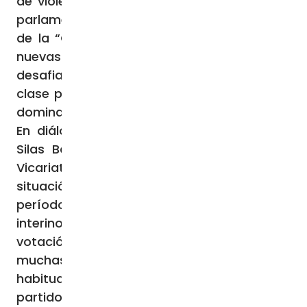
de violencia como el asalto e incendio del
parlamento, fueron lideradas por jóvenes
de la “Generación Z” y abrieron espacio a
nuevas fuerzas políticas capaces de
desafiar a los partidos tradicionales y a la
clase política que durante largo tiempo ha
dominado el país.
En diálogo con la Agencia Fides, el padre
Silas Bogati, administrador apostólico del
Vicariato de Nepal, señala: “Actualmente la
situación parece estable. Vivimos un
período de espera mientras el gobierno
interino prepara las operaciones de
votación”. “En la campaña electoral hay
muchas especulaciones, así como la
habitual propaganda de los distintos
partidos y candidatos. Una novedad son los