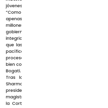
jóvenes”.
“Como católicos en Nepal -una minoría de
apenas 8.000 fieles en un país de 32
millones de habitantes- apoyamos el buen
gobierno y promovemos valores como
integridad, paz y fraternidad. Rezamos para
que las elecciones transcurran de manera
pacífica y transparente, y para que el
proceso político se desarrolle en favor del
bien común de la nación”, concluye el padre
Bogati.
Tras la dimisión del ex primer ministro
Sharma Oli, el 12 de septiembre de 2025, el
presidente Ramchandra Paudel nombró a la
magistrada Sushila Karki, ex presidenta de
la Corte Suprema, como primera ministra