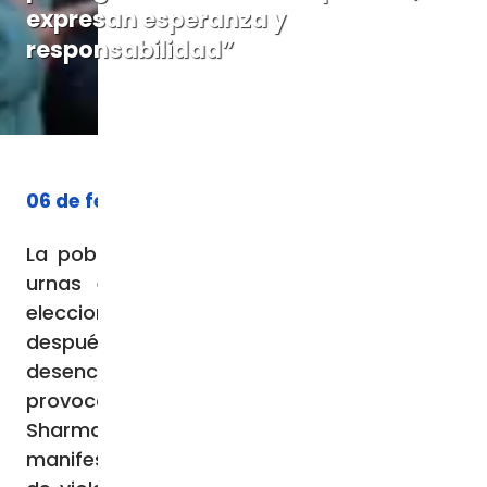
expresan esperanza y
responsabilidad”
06 de febrero de 2026
La población de Nepal está llamada a las
urnas el próximo 5 de marzo para las
elecciones parlamentarias, cinco meses
después de las protestas callejeras que
desencadenaron una crisis política,
provocando la dimisión del primer ministro
Sharma Oli y la caída del gobierno. Estas
manifestaciones, que incluyeron episodios