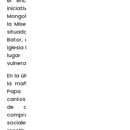
el encuentro con los agentes de las
iniciativas caritativas presentes en
Mongolia y la inauguración de la «Casa de
la Misericordia», el edificio de tres plantas
situado en el barrio de Bayangol, en Ulán
Bator, una estructura muy deseada por la
Iglesia local y destinada a convertirse en un
lugar de acogida para las personas
vulnerables que buscan ayuda.
En la última etapa de su viaje apostólico, en
la mañana del lunes 4 de septiembre, el
Papa Francisco, tras ser recibido con
cantos y danzas y escuchar los testimonios
de algunos de los trabajadores
comprometidos en proyectos y obras
sociales, ha aprovechado la ocasión para