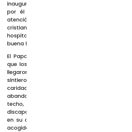
inaugurada por el Pontífice, ha sido definida
por él como expresión concreta de esa
atención al otro en la que se reconocen los
cristianos; porque allí donde hay acogida,
hospitalidad y apertura al otro, se respira la
buena fragancia de Cristo.
El Papa Francisco ha recordado asimismo
que los primeros misioneros católicos que
llegaron a Ulán Bator en los años 90,
sintieron enseguida «la llamada a la
caridad, que les llevó a ocuparse de niños
abandonados, hermanos y hermanas sin
techo, enfermos, personas con
discapacidad, presos y todos aquellos que
en su condición de sufrimiento pedían ser
acogidos». Hoy -ha continuado el