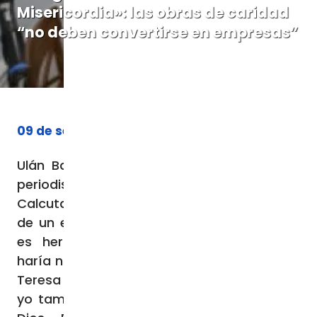
Misericordia»: las obras de caridad
“no deben convertirse en empresas”
09 de septiembre de 2023
Ulán Bator (Agencia Fides) – Una vez un
periodista, mirando a la Madre Teresa de
Calcuta inclinada sobre la herida maloliente
de un enfermo, le dijo: «Lo que usted hace
es hermoso, pero personalmente no lo
haría ni por un millón de dólares». La Madre
Teresa respondió: «Por un millón de dólares
yo tampoco lo haría. Lo hago por amor a