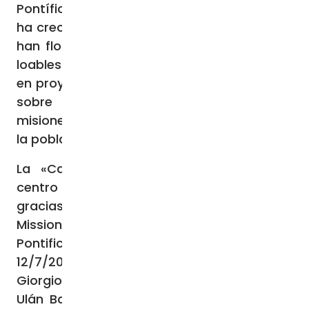
Pontífice- vemos cómo de aquellas raíces
ha crecido un tronco, han brotado ramas y
han florecido muchos frutos: numerosas y
loables iniciativas caritativas, desarrolladas
en proyectos a largo plazo, llevadas a cabo
sobre todo por los diversos institutos
misioneros aquí presentes y apreciadas por
la población y las autoridades civiles».
La «Casa de la Misericordia», el nuevo
centro de acogida construido también
gracias a la contribución de Catholic
Mission in Australia, las Obras Misionales
Pontificias Australianas (véase Fides
12/7/2023), ha sido definida por el Cardenal
Giorgio Marengo, Prefecto Apostólico de
Ulán Bator, como «Una especie de puerto