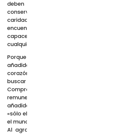
deben convertirse en empresas, sino
conservar la frescura de las obras de
caridad, donde quien pasa necesidad
encuentre personas capaces de escucha,
capaces de compasión, más allá de
cualquier tipo de retribución».
Porque «para hacer realmente el bien», ha
añadido el Pontífice, “lo indispensable es un
corazón bueno, un corazón decidido a
buscar lo mejor para el otro».
Comprometerse «sólo detrás de una
remuneración no es verdadero amor», ha
añadido el Papa Francisco, mientras que
«sólo el amor supera el egoísmo y hace que
el mundo siga adelante».
Al agradecer a todos los que apoyan las