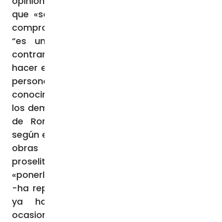
opinión del Papa Francisco, la creencia de
que «solo las personas pudientes pueden
comprometerse en el voluntariado”. Esto
“es una ‘fantasía’. La realidad dice lo
contrario: no es necesario ser ricos para
hacer el bien, es más, casi siempre son las
personas comunes las que dedican tiempo,
conocimientos y corazón para ocuparse de
los demás». Un segundo mito que el Obispo
de Roma ha querido derribar es aquel
según el cual la Iglesia católica lleva a cabo
obras de promoción social mediante el
proselitismo, para atraer a la gente
«ponerlos de su lado». En cambio, la Iglesia
-ha repetido el Papa en Ulán Bator, como
ya había hecho en muchas otras
ocasiones- «no avanza por proselitismo,