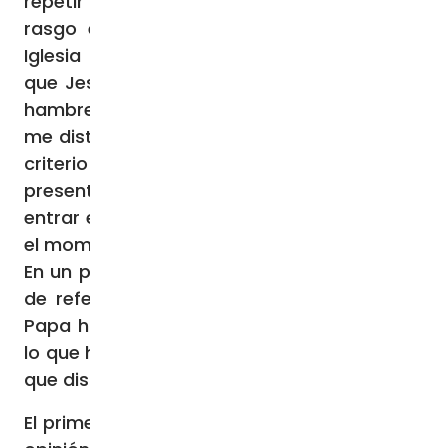
repetir que «la dimensión caritativa” es un
rasgo esencial de la misionariedad de la
Iglesia «desde sus orígenes», después de
que Jesús mismo, con sus palabras («tuve
hambre y me disteis de comer, tuve sed y
me disteis de beber»), ofreciera a todos «el
criterio para reconocerlo, para reconocerlo
presente en el mundo y la condición para
entrar en la alegría definitiva de su Reino en
el momento del juicio final».
En un pasaje clave de su discurso, jalonado
de referencias concretas y evocadoras, el
Papa ha invitado a todos a deshacerse de
lo que ha denominado tres «mitos» que hay
que disipar.
El primer «mito» que hay que eliminar es, en