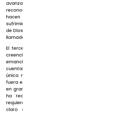
avanza por atracción. Los cristianos
reconocen a quienes pasan necesidad y
hacen lo posible para aliviar sus
sufrimientos porque allí ven a Jesús, el Hijo
de Dios, y en Él la dignidad de toda persona,
llamada a ser hijo o hija de Dios».
El tercer mito señalado por el Papa como
creencia de la que vale la pena
emanciparse es aquel «según el cual sólo
cuentan los medios económicos, como si la
única manera de ocuparse de los demás
fuera emplear personal asalariado e invertir
en grandes estructuras». El Papa Francisco
ha reconocido que incluso «la caridad
requiere profesionalidad», pero ha dejado
claro que «las iniciativas benéficas no