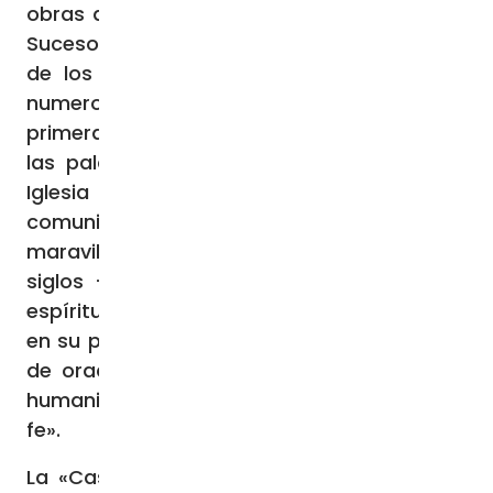
obras de caridad eclesiales en Mongolia, el
Sucesor de Pedro ha recordado los «relatos
de los Hechos de los Apóstoles, con las
numerosas iniciativas tomadas por la
primera comunidad cristiana para realizar
las palabras de Jesús, dando vida a una
Iglesia construida sobre cuatro pilares:
comunión, liturgia, servicio y testimonio». Es
maravilloso ver que, después de tantos
siglos – ha añadido el Papa – el mismo
espíritu impregna a la Iglesia en Mongolia:
en su pequeñez, vive de comunión fraterna,
de oración, de servicio desinteresado a la
humanidad que sufre y de testimonio de su
fe».
La «Casa de la Misericordia», bendecida e