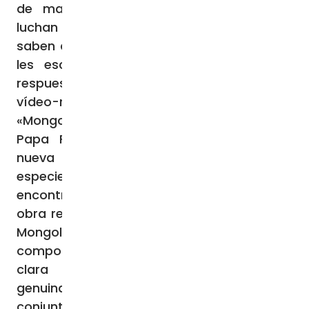
de mar, donde aquellos que realmente
luchan en la vida, por diversas razones,
saben que pueden encontrar a alguien que
les escucha, que trata de dar algunas
respuestas a sus dificultades» (véase el
vídeo-reportaje de la Agencia Fides
«Mongolia, echar raíces para florecer»). El
Papa Francisco ha descrito también la
nueva estructura caritativa como «una
especie de puerto donde atracar, donde
encontrar escucha y comprensión», una
obra realizada «por la Iglesia particular» de
Mongolia, «en la sinergia de todos los
componentes misioneros pero con una
clara identidad local, como expresión
genuina de la Prefectura Apostólica en su
conjunto». (GV) (Agencia Fides 4/9/2023)