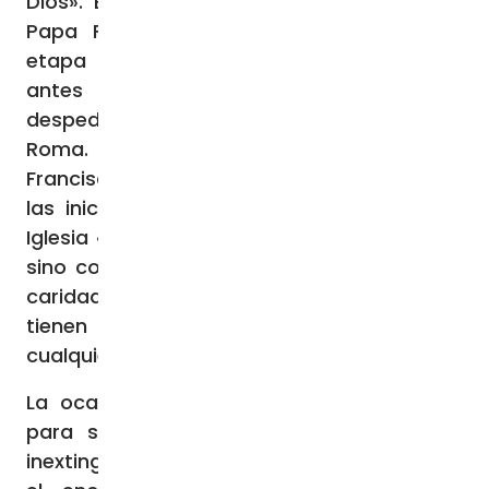
Dios». El episodio ha sido relatado por el
Papa Francisco al término de la última
etapa de su visita apostólica a Mongolia,
antes de participar en la ceremonia de
despedida y tomar el vuelo de regreso a
Roma. Un relato con el que el Papa
Francisco ha querido sugerir también que
las iniciativas caritativas animadas por la
Iglesia «no deben convertirse en empresas,
sino conservar la frescura de las obras de
caridad”, realizadas por personas que
tienen «un buen corazón» «más allá de
cualquier tipo de retribución”.
La ocasión que ha aprovechado el Papa
para sugerir cuál es la fuente propia e
inextinguible de la caridad cristiana ha sido