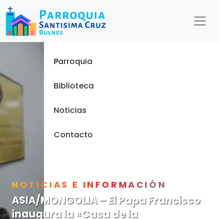
Menu
Inicio
Parroquia
Biblioteca
Noticias
Contacto
NOTICIAS E INFORMACIÓN
ASIA/MONGOLIA – El Papa Francisco
inaugura la «Casa de la