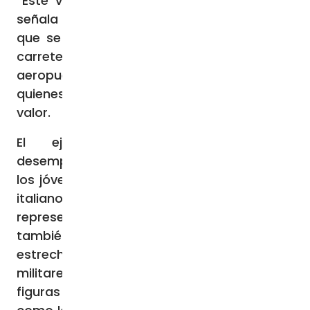
“Este viaje es un símbolo de resistencia”,
señala Lea, destacando los desafíos a los
que se enfrentan los jóvenes al atravesar
carreteras peligrosas para llegar al
aeropuerto. Sin embargo, el entusiasmo de
quienes los esperan en Italia les infunde
valor.
El ejército italiano también ha
desempeñado un papel crucial al ayudar a
los jóvenes a perfeccionar su repertorio en
italiano. Para ellos, estas canciones
representan no solo un reto artístico, sino
también un puente cultural que les permite
estrechar lazos entre naciones. “Los
militares italianos se han convertido en
figuras de referencia para los chicos, casi