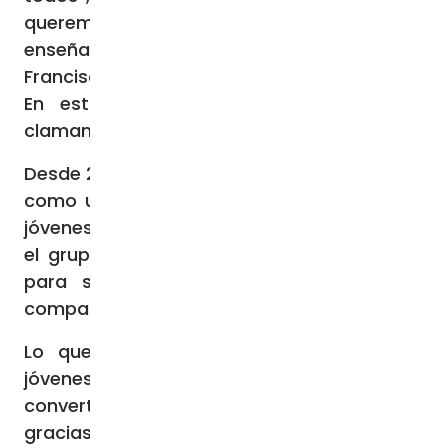
queremos transmitir, el que la Iglesia nos ha
enseñado y el que representa el Papa
Francisco: fe, esperanza y acogida del otro.
En estos tiempos, necesitamos su voz
clamando por la paz”.
Desde 2015, Lea dirige un coro que comenzó
como un homenaje a los padres de estos
jóvenes en el Día del Padre en Líbano. Hoy,
el grupo utiliza la música como un medio
para sanar heridas, superar traumas y
compartir su historia con el mundo.
Lo que comenzó como un coro de 80
jóvenes que cantaban en árabe se ha
convertido en un proyecto internacional
gracias al apoyo de la UNIFIL (United