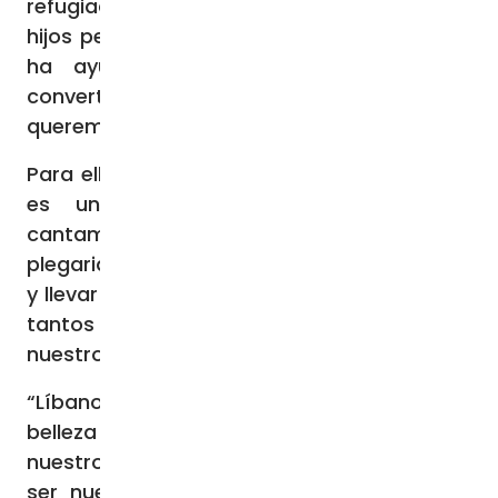
refugiados, quedándose sola con cuatro
hijos pequeños. Sin embargo, “el canto nos
ha ayudado a superar el dolor y a
convertirlo en un mensaje para el mundo:
queremos la paz”.
Para ella y su coro, cantar no es solo arte,
es una forma de oración. “Cuando
cantamos – explica Lea – es como una
plegaria. Es nuestra manera de alzar la voz
y llevar un mensaje al mundo: hemos hecho
tantos sacrificios para vivir en paz. Este es
nuestro deseo y nuestra plegaria”.
“Líbano es un país pequeño, pero lleno de
belleza y hospitalidad. Esperamos que
nuestros amigos de todo el mundo puedan
ser nuestra voz para ayudar a que este