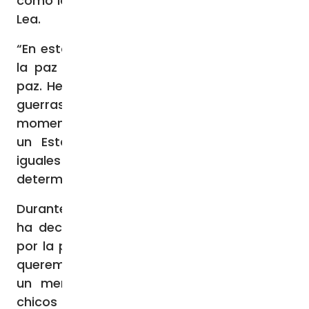
como los padres que han perdido”, subraya
Lea.
“En estos momentos, es crucial cantar por
la paz y decir basta: merecemos vivir en
paz. Hemos hecho tantos sacrificios, vivido
guerras y sufrimientos. Ahora es el
momento de reconstruir nuestro país con
un Estado fuerte, donde todos seamos
iguales ante la ley”, afirma Lea con
determinación.
Durante uno de los últimos conciertos, Lea
ha declarado: “Cantar es nuestra plegaria
por la paz. Incluso con dolor en el corazón,
queremos demostrar que es posible llevar
un mensaje positivo al mundo. Nuestros
chicos no sólo cantan, sino que cuentan a