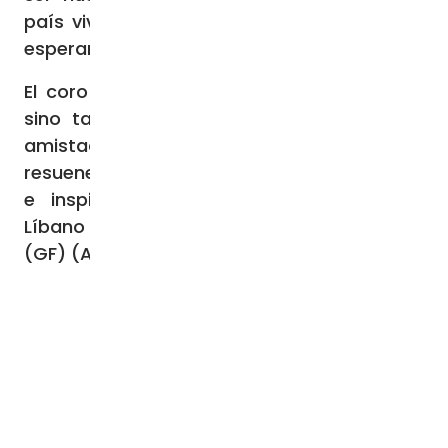
país viva por fin en paz”, expresa Lea con
esperanza.
El coro no sólo lleva sus notas musicales,
sino también un poderoso testimonio de
amistad, resistencia y fe, que se espera
resuene más allá de las fronteras italianas
e inspire esperanza para el futuro del
Líbano y del mundo.
(GF) (Agencia Fides 26/11/2024)