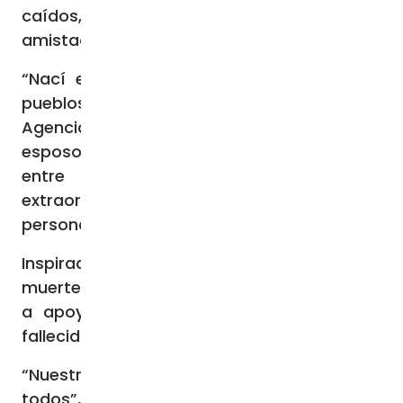
caídos, para promover un mensaje de paz y
amistad a través del canto.
“Nací en un pueblo cristiano rodeado de
pueblos musulmanes”, relata Lea a la
Agencia Fides. “Cuando conocí a mi
esposo, oficial del ejército libanés, descubrí
entre sus compañeros un vínculo
extraordinario: lo importante era la
persona, no su religión”.
Inspirada por esa experiencia, tras la
muerte de su marido, Lea decidió dedicarse
a apoyar a las familias de los soldados
fallecidos, sin distinción de credo.
“Nuestra fe nos enseña a amar y ayudar a
todos”, afirma. “Este es el mensaje que