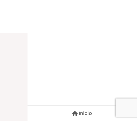
Dirección
Carlos Palacios #527, Bulnes
Región de Ñuble, Chile
Inicio
Contacto
pscblarqui@gmail.com