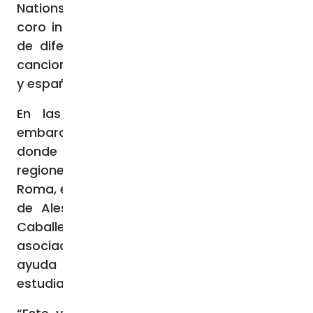
Nations Interim Force in Lebanon). Hoy, el
coro interconfesional, que reúne a jóvenes
de diferentes credos religiosos, interpreta
canciones en árabe, italiano, inglés, francés
y español.
En las próximas semanas, el coro se
embarcará en un significativo viaje a Italia,
donde 15 jóvenes procedentes de diversas
regiones del Líbano ofrecerán conciertos en
Roma, en un hospital, y en Forlì con el apoyo
de Alessandro Salvi, de la Orden de los
Caballeros de Malta, que apoya a la
asociación de Lea desde hace años y
ayuda a chicos libaneses huérfanos a
estudiar en Italia.