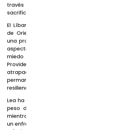
través de la música sus vidas y los
sacrificios de sus padres”.
El Líbano, conocido antaño como “la joya
de Oriente Próximo”, se enfrenta ahora a
una profunda crisis que afecta a todos los
aspectos de la vida cotidiana. “Vivimos con
miedo e incertidumbre, dependiendo de la
Providencia”, confiesa Lea. “Estamos
atrapados en un túnel oscuro, pero
permanecemos en nuestra tierra con
resiliencia”.
Lea ha experimentado en su propia carne el
peso de la tragedia: perdió a su esposo
mientras defendía a los más vulnerables en
un enfrentamiento armado en un campo de