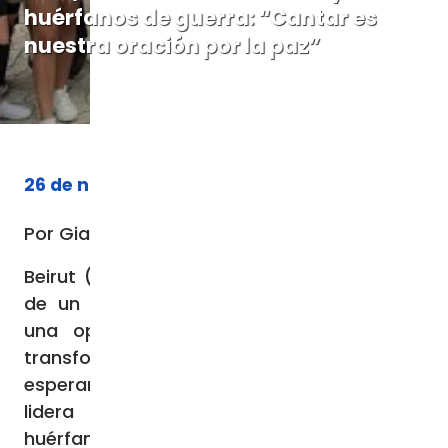
huérfanos de guerra: “Cantar es
nuestra oración por la paz”
26 de noviembre de 2024
Por Gianluca Frinchillucci
Beirut (Agencia Fides) – Lea Akoury, viuda
de un soldado fallecido en 2007 durante
una operación contra el terrorismo, ha
transformado su dolor en una misión de
esperanza y solidaridad. Desde entonces,
lidera una asociación que reúne a
huérfanos libaneses, hijos de soldados