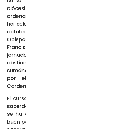
curso de formación organizado por la
diócesis para vicepárrocos y sacerdotes
ordenados en los últimos años. El curso se
ha celebrado en Shanghai del 16 al 18 de
octubre. La Misa ha sido celebrada por el
Obispo el 17 de octubre, día que el Papa
Francisco había designado también como
jornada dedicada a la oración, el ayuno y la
abstinencia por la paz en Tierra Santa,
sumándose así a la invitación expresada
por el Patriarca latino de Jerusalén,
Cardenal Pierbattista Pizzaballa.
El curso de formación para vicepárrocos y
sacerdotes ordenados en los últimos años
se ha centrado en el tema «cómo ser un
buen párroco». El obispo Shen Bin y algunos