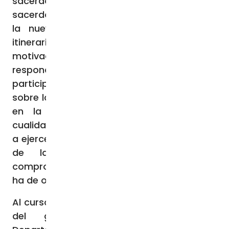
sacerdotes con años de experiencia de vida
sacerdotal y pastoral han compartido con
la nueva generación de sacerdotes su
itinerario sacerdotal, recordando la
motivación original que les llevó a
responder a la llamada del Señor. Los
participantes en el cursillo han reflexionado
sobre las tareas y deberes de un sacerdote
en la Iglesia, y sobre las virtudes y
cualidades que un sacerdote está llamado
a ejercer en su ministerio: un fuerte sentido
de la responsabilidad, el máximo
compromiso, una idea clara del servicio que
ha de ofrecer a la misión de la Iglesia.
Al curso también ha asistido un funcionario
del gobierno, el subdirector del