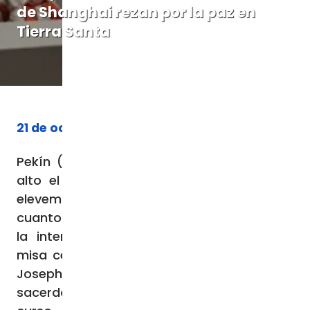
de Shanghai rezan por la paz en
Tierra Santa
21 de octubre de 2023
Pekín (Agencia Fides) – » Oremos por un
alto el fuego entre palestinos e israelíes,
elevemos súplicas para que la paz llegue
cuanto antes a Tierra Santa». Esta ha sido
la intención de oración expresada en la
misa celebrada por el obispo de Shanghai,
Joseph Shen Bin, con los jóvenes
sacerdotes diocesanos en el marco del