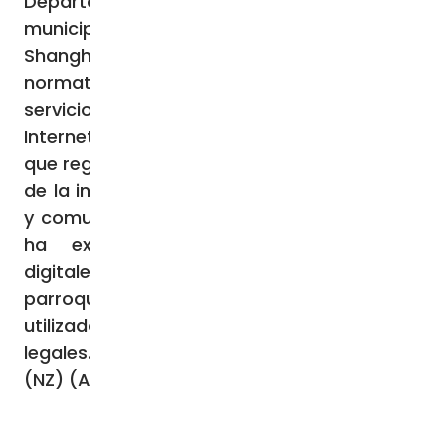
Departamento de propaganda de la Oficina
municipal de asuntos étnicos y religiosos de
Shanghai, que ha explicado cómo aplicar la
normativa «Medidas para la gestión de
servicios de información religiosa en
Internet», un documento gubernamental
que regula el uso de las nuevas tecnologías
de la información por parte de organismos
y comunidades de creyentes. El funcionario
ha expuesto cómo las plataformas
digitales católicas (las vinculadas a
parroquias, asociaciones, etc.) han de ser
utilizadas respetando las disposiciones
legales.
(NZ) (Agencia Fides 20/10/2023)