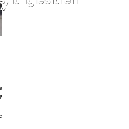
e”
dejaron los terremotos de febrero en
ue la Iglesia Católica trabaja para
ejaron daños que se estiman en más