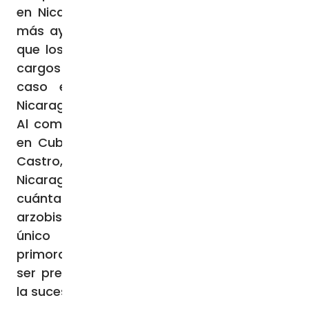
en Nicaragua justo cuando la Iglesia local
más ayuda necesita. Si se tiene en cuenta
que los nuncios suelen permanecer en sus
cargos durante las guerras -como fue el
caso en Irak y Siria-, la situación en
Nicaragua es insólita.
Al comparar la situación de la Santa Sede
en Cuba tras la toma del poder por Fidel
Castro, se observa hasta qué punto
Nicaragua constituye hoy una anomalía, y
cuánta presión existe sobre el cardenal
arzobispo de Nicaragua, Leopoldo Brenes,
único mediador en el país. La misión
primordial del cardenal Brenes ahora debe
ser preservar la Iglesia, sus sacramentos y
la sucesión apostólica.