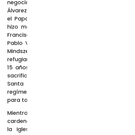
negociar la liberación de Álvarez. El obispo
Álvarez dijo que sólo abandonaría el país si
el Papa se lo pedía. El Papa Juan Pablo II
hizo marchar al Arzobispo de La Habana,
Francisco Ricardo Oves, en 1980, y el Papa
Pablo VI pidió al Cardenal húngaro József
Mindszenty que viniera a Roma tras
refugiarse en la Embajada de EE.UU. durante
15 años. Todos ellos tuvieron que aceptar
sacrificios en las opciones tomadas por la
Santa Sede para hacer frente a los
regímenes comunistas y preservar la Iglesia
para toda la comunidad de fieles.
Mientras tanto, debemos rezar por el
cardenal Brenes. En su intento por preservar
la Iglesia, el arzobispo de Cuba, Jamie