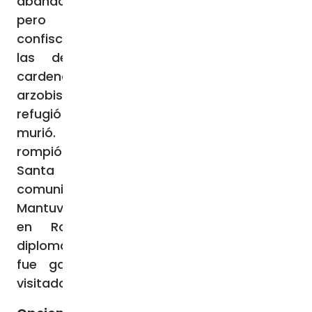
abandonar la isla -la mayoría extranjeros,
pero también muchos cubanos-. Se
confiscaron seminarios, escuelas y todas
las demás propiedades católicas. El
cardenal Manuel Arteaga y Betancourt,
arzobispo de La Habana (1941-1963), se
refugió en la embajada argentina, donde
murió. Sin embargo, Fidel Castro nunca
rompió las relaciones diplomáticas con la
Santa Sede, como hicieron los partidos
comunistas de Europa del Este y China.
Mantuvo un embajador ante la Santa Sede
en Roma. Gracias a la presencia
diplomática del Vaticano en Cuba, la Iglesia
fue ganando espacio. Tres Papas han
visitado la isla para animar a los fieles.