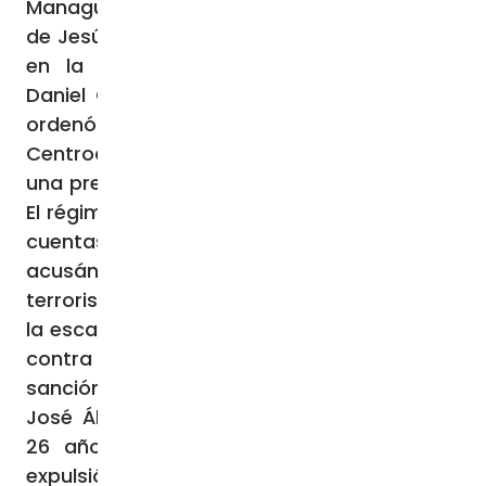
Managua (Agencia Fides) – La Compañía
de Jesús ha sido el último objetivo católico
en la mira del presidente nicaragüense
Daniel Ortega. El 15 de agosto, el régimen
ordenó la confiscación de la Universidad
Centroamericana dirigida por los jesuitas,
una prestigiosa institución fundada en 1960.
El régimen confiscó propiedades, edificios y
cuentas bancarias de la universidad,
acusándola de ser un “centro de
terrorismo”. La Agencia Fides ha reportado
la escalada de maltratos gubernamentales
contra la Iglesia Católica, incluyendo la
sanción al obispo de Matagalpa, Rolando
José Álvarez Lagos, condenado a más de
26 años de prisión por alta traición; la
expulsión de 18 misioneras de la caridad; el