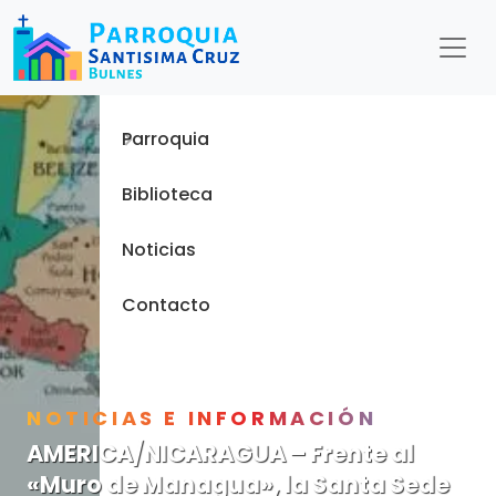
Menu
Inicio
Parroquia
Biblioteca
Noticias
Contacto
NOTICIAS E INFORMACIÓN
AMERICA/NICARAGUA – Frente al
«Muro de Managua», la Santa Sede