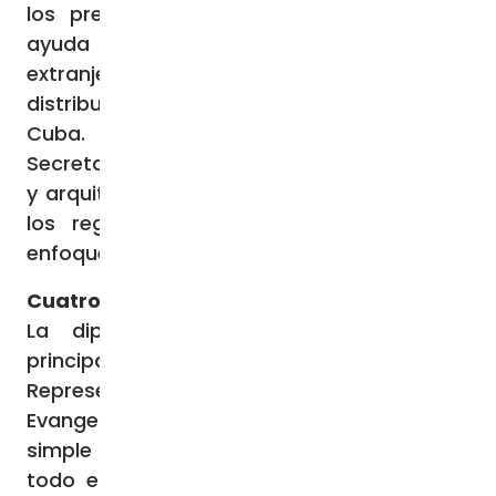
los presos políticos y ha coordinado la
ayuda humanitaria procedente del
extranjero, incluidos los medicamentos,
distribuidos a través de la red de Cáritas en
Cuba. El cardenal Agostino Casaroli,
Secretario de Estado del Papa Juan Pablo II
y arquitecto de la diplomacia vaticana con
los regímenes comunistas, calificó este
enfoque como “martirio de la paciencia”.
Cuatro funciones
La diplomacia vaticana se estructura
principalmente en torno a cuatro funciones:
Representación, Mediación, Preservación y
Evangelización. La Representación es la
simple práctica de mandar enviados por
todo el mundo para representar al Papa,