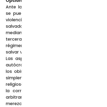
Opciones en Nicaragua
Ante la represión en Nicaragua, ¿qué final
se puede imaginar? Muchos esperan más
violencia. Una posibilidad es la intervención
salvadora de las instituciones occidentales
mediante presiones y sanciones. Una
tercera posibilidad es el diálogo con el
régimen de Ortega y la mediación para
salvar vidas y preservar la Iglesia.
Las aspiraciones de los oprimidos por los
autócratas son nobles. La gente (incluidos
los obispos y los fieles religiosos y laicos)
simplemente exige libertad (política,
religiosa, de expresión, de reunión), el fin de
la corrupción y el fin de los impuestos
arbitrarios. ¿No son objetivos por los que
merezca la pena luchar? Por supuesto que