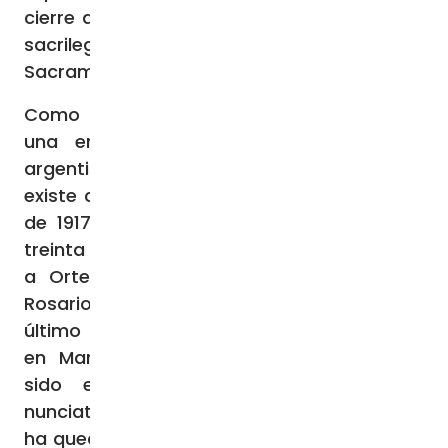
cierre de emisoras de radio católicas; y los
sacrilegios cometidos contra el Santísimo
Sacramento para intimidar a los fieles.
Como ha señalado el Papa Francisco en
una entrevista concedida al sitio web
argentino Infobae, en este régimen opresor
existe como un retorno al terror estalinista
de 1917 o a la violencia nazi de los años
treinta – un comentario que ha enardecido
a Ortega y a su vicepresidenta/esposa,
Rosario María Murillo. En unos pocos días, el
último diplomático vaticano que quedaba
en Managua, Monseñor Marcel Diouf, ha
sido expulsado y se ha cerrado la
nunciatura. De este modo, la Santa Sede se
ha quedado sin representación diplomática