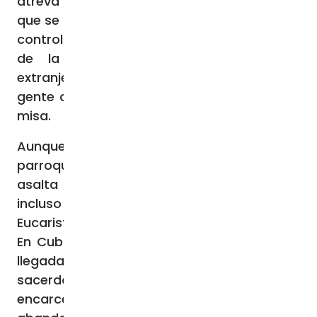
atreva a protestar, creando un desorden
que se convierte en pretexto para un mayor
control estatal. A los miembros destacados
de la Iglesia se les llama “agentes
extranjeros” y se les demoniza para que la
gente de a pie tenga miedo incluso de ir a
misa.
Aunque la mayoría de las iglesias
parroquiales no están cerradas, la policía
asalta arbitrariamente los templos e
incluso interrumpe la celebración de la
Eucaristía.
En Cuba, en los diez primeros años tras la
llegada de Castro al poder, unos 3.500
sacerdotes y religiosas fueron
encarcelados, asesinados u obligados a