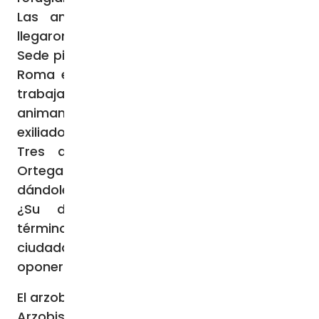
Las amenazas de muerte contra Báez
llegaron a ser tan intensas que la Santa
Sede pidió al obispo carmelita que viniera a
Roma en abril de 2019. (Báez ahora vive y
trabaja como pastor en Miami, Florida,
animando a la creciente comunidad de
exiliados nicaragüenses).
Tres años más tarde, el régimen de
Ortega-Murillo expulsó a Sommertag
dándole un plazo para abandonar el país.
¿Su delito? Supuestamente utilizó el
término «presos políticos» para referirse a
ciudadanos encarcelados injustamente por
oponerse al gobierno.
El arzobispo de Managua se queda solo
Arzobispo de Managua desde 2004, el Papa