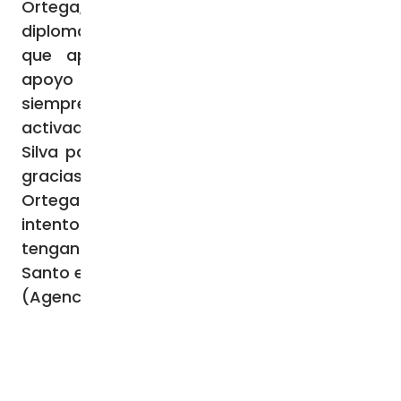
Ortega, siempre ha contado con
diplomáticos discretos del Vaticano en los
que apoyarse, pero Brenes tiene poco
apoyo local. Entre bastidores, el Papa
siempre está trabajando. Sabemos que ha
activado al presidente brasileño Luis Lula da
Silva para que ayude a sostener a Álvarez
gracias a las relaciones del presidente con
Ortega. No podemos conocer otros
intentos, pero debemos rezar para que
tengan éxito. Y pase lo que pase, el Espíritu
Santo es nuestro abogado.
(Agencia Fides 21/9/2023)