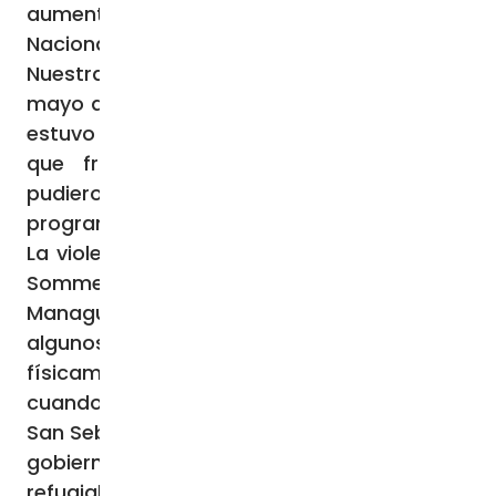
aumento, el gobierno accedió a un Diálogo
Nacional celebrado en el Seminario Nacional
Nuestra Señora de Fátima de Managua en
mayo de 2018. El arzobispo Leopoldo Brenes
estuvo en el centro de las negociaciones,
que fracasaron cuando las partes no
pudieron ponerse de acuerdo sobre el
programa.
La violencia se intensificó en pocos meses.
Sommertag, Brenes y el obispo auxiliar de
Managua, Silvio Báez Ortega, OCD, fueron
algunos de los eclesiásticos golpeados
físicamente en la ciudad de Diriamba
cuando intentaban proteger la Basílica de
San Sebastián de una turba instigada por el
gobierno y proteger a los fieles que se
refugiaban en su interior.