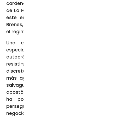
cardenal Jamie Ortega Alamino, arzobispo
de La Habana, desde hace unos 38 años. Y
este es el papel del Cardenal Arzobispo
Brenes, no el de enemistarse aún más con
el régimen.
Una estrategia habitual del Vaticano,
especialmente bajo un régimen
autocrático, es mantener su presencia y
resistirse a ser engullido, trabajando
discretamente para limitar las tácticas
más agresivas del Estado y tratando de
salvaguardar los sacramentos y la sucesión
apostólica. A menudo, el Cardenal Ortega
ha podido proporcionar ayuda a los
perseguidos. Por ejemplo, ha conseguido
negociar un mayor acceso a las familias de