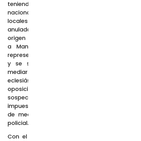
teniendo experiencia de la realidad política
nacional y de la condición de los obispos
locales en cada país. Esta función ha sido
anulada en Nicaragua. El arzobispo de
origen polaco Waldemar Sommertag llegó
a Managua a principios de 2018, para
representar al papa Francisco como nuncio,
y se suponía que también ayudaría a
mediar entre el gobierno y los líderes
eclesiásticos que se habían alineado con la
oposición en protestas por incendios
sospechosos en regiones indígenas,
impuestos a la seguridad social, supresión
de medios de comunicación y brutalidad
policial.
Con el número de muertos en constante