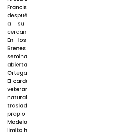
Francisco creó cardenal a Brenes diez años
después, principalmente en reconocimiento
a su humilde dedicación pastoral y
cercanía a los pobres.
En los últimos cinco años, el cardenal
Brenes ha sido criticado -incluso por
seminaristas anónimos en una carta
abierta- por su timidez ante el control de
Ortega sobre la Iglesia.
El cardenal Brenes está solo: su auxiliar más
veterano está en el exilio; su sucesor
natural (el obispo de Matagalpa suele
trasladarse a Managua, como le ocurrió al
propio Brenes) está engullido en la cárcel La
Modelo, y la nunciatura está cerrada, lo que
limita hasta la capacidad del Vaticano para