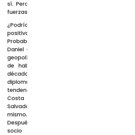
sí. Pero el Estado controla totalmente las
fuerzas armadas y de seguridad.
¿Podrían las sanciones occidentales influir
positivamente en la situación?
Probablemente no. Sobre todo porque
Daniel Ortega ha realizado un movimiento
geopolítico espectacular: en 2021, después
de haber reconocido a Taiwán durante
décadas, ha establecido relaciones
diplomáticas con Pekín. Ha seguido la
tendencia imperante en Centroamérica:
Costa Rica, Guatemala, Panamá, El
Salvador y Honduras ya habían hecho lo
mismo.
Después de Estados Unidos, el segundo
socio comercial del Mercado Común