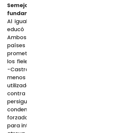
Semejanzas y una diferencia
fundamental
Al igual que Daniel Ortega, Fidel Castro se
educó en un prestigioso colegio jesuita.
Ambos crecieron y tomaron el poder en
países predominantemente católicos,
prometiendo una vida mejor también para
los fieles. En cambio, al consolidar el poder
-Castro en los años 60 y 70 y Ortega al
menos en los últimos cinco años- han
utilizado tácticas similares de represión
contra la Iglesia católica. La policía
persigue a los opositores, que son
condenados a largas penas de prisión o
forzados al exilio. Se utiliza a las multitudes
para intimidar y golpear a cualquiera que se