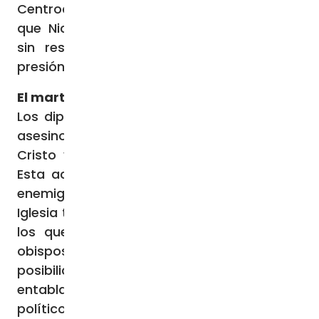
Centroamericano es China, lo que significa
que Nicaragua puede invertir y comerciar
sin restricciones. Puede resistir cualquier
presión financiera y moral de Occidente.
El martirio de la paciencia
Los diplomáticos católicos asumen que un
asesino hoy puede experimentar el amor de
Cristo y convertirse en creyente mañana.
Esta actitud viene de la Biblia, «Ama a tu
enemigo», y orienta el modo en que la
Iglesia trata a los líderes políticos, incluso a
los que nos matan y meten a nuestros
obispos en la cárcel. Para activar esta
posibilidad, los líderes de la Iglesia deben
entablar un diálogo con los dirigentes
políticos. Esto es lo que lleva intentando el