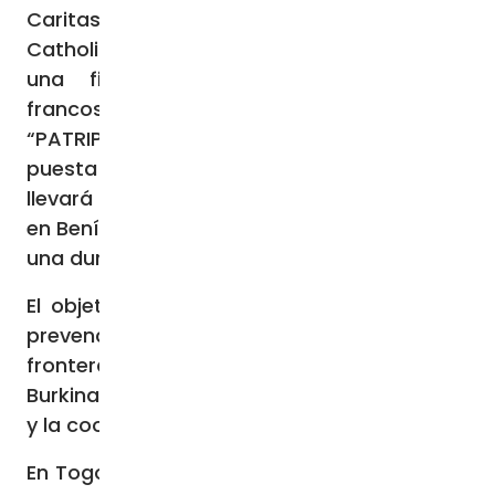
Caritas Natitingou (Benín) a través de
Catholic Relief Services (CRS), han recibido
una financiación de 1.244.000.000 de
francos CFA de la fundación alemana
“PATRIP” y de la cooperación suiza para la
puesta en marcha del proyecto que se
llevará a cabo en los municipios de Matéri
en Benín y Kpendjal 1 y Oti Sur 1 en Togo con
una duración de 20 meses.
El objetivo es promover la estabilidad y la
prevención de conflictos a lo largo de la
frontera entre Benín y Togo, al sur de
Burkina Faso, reforzando la cohesión social
y la cooperación transfronteriza.
En Togo, el proyecto incluye la construcción