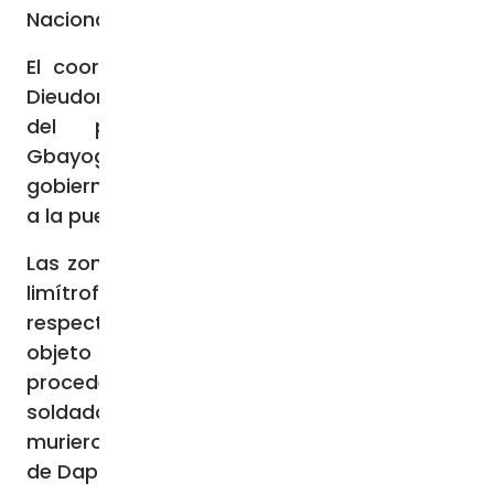
Nacional de Desarrollo del gobierno.
El coordinador diocesano de Dapaong, P.
Dieudonné Banleman Douti, y el coordinador
del proyecto PATRIP, Namitchougli
Gbayogue, han manifestado su gratitud al
gobierno y a los socios por su contribución
a la puesta en marcha del proyecto.
Las zonas septentrionales de Togo y Benín,
limítrofes entre sí y cercanas a sus
respectivas fronteras con Burkina Faso, son
objeto de tráfico y atentados terroristas
procedentes de Burkina. El 12 de julio, 12
soldados de las fuerzas armadas togolesas
murieron en un atentado yihadista no lejos
de Dapaong.