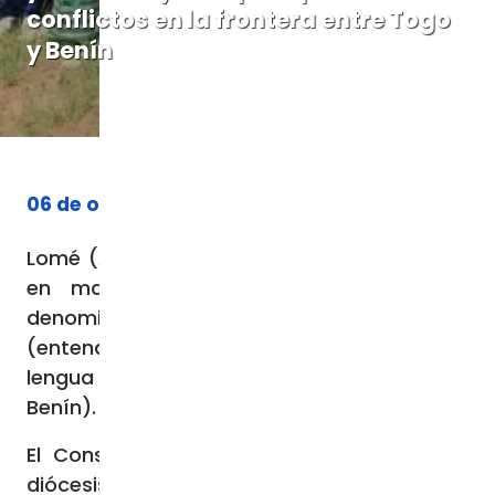
conflictos en la frontera entre Togo
y Benín
06 de octubre de 2023
Lomé (Agencia Fides) – Acaba de ponerse
en marcha el proyecto transfronterizo
denominado “Nuwaki Togo-Benín”
(entendimiento o fraternidad en biali,
lengua hablada en la frontera entre Togo y
Benín).
El Consejo Episcopal Justicia y Paz de la
diócesis togolesa de Dapaong (CEJP-D) y