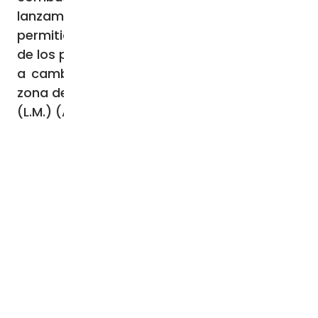
lanzamiento de atentados. También ha
permitido a los terroristas recaudar fondos
de los pagos efectuados por los traficantes
a cambio de protección y seguridad en la
zona de contrabando.
(L.M.) (Agencia Fides 6/10/2023)