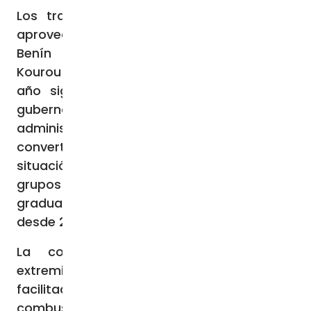
Los traficantes y terroristas también se
aprovechan del conflicto fronterizo entre
Benín y Burkina Faso en la región de
Kourou-Koualou, que hasta febrero de este
año significaba que no había presencia
gubernamental en la zona. Debido al vacío
administrativo y de seguridad, la zona se ha
convertido de facto en un área sin ley. Esta
situación ha allanado el camino a los
grupos extremistas, que se han establecido
gradualmente en el este de Burkina Faso
desde 2018.
La colaboración entre traficantes y
extremistas en Kourou-Koualou ha
facilitado a los grupos la obtención de
combustible para el transporte y el