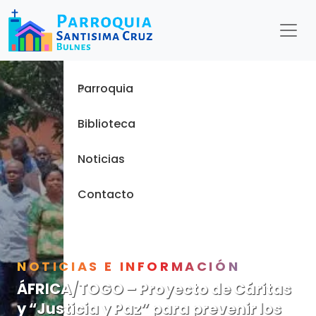
Menu
Inicio
Parroquia
Biblioteca
Noticias
Contacto
NOTICIAS E INFORMACIÓN
ÁFRICA/TOGO – Proyecto de Cáritas
y “Justicia y Paz” para prevenir los