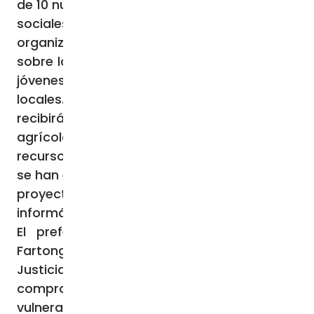
de 10 nuevas infraestructuras económicas y
sociales adaptadas al cambio climático. Se
organizarán actividades de sensibilización
sobre la cohesión social en beneficio de los
jóvenes, las mujeres y las autoridades
locales. Unos 1.000 agricultores y pastores
recibirán formación sobre prácticas
agrícolas y ecológicas y gestión de
recursos naturales. Durante la ceremonia
se han entregado al equipo de ejecución del
proyecto cinco motos de campo, material
informático y teléfonos móviles.
El prefecto de Kpendjal, Kolani Lamboni
Fartongue, ha expresado su gratitud a
Justicia y Paz y a sus socios por su
compromiso diario con las comunidades
vulnerables, en línea con el Programa