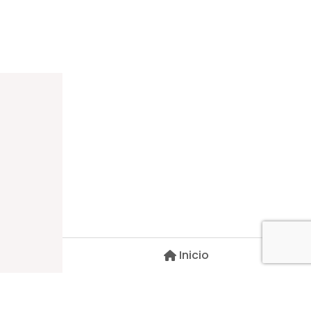
Dirección
Carlos Palacios #527, Bulnes
Región de Ñuble, Chile
Inicio
Contacto
pscblarqui@gmail.com