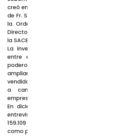
creó en enero de 2018, en parte a instancias
de Fr. Stanislaus Muyebe, Vicario General de
la Orden Dominicana de África Austral y
Director de la Comisión de Justicia y Paz de
la SACBC.
La investigación se centró en la relación
entre el expresidente Jacob Zuma y la
poderosa familia Gupta: se creía
ampliamente que el expresidente había
vendido puestos ministeriales de alto nivel
a cambio de acuerdos y contratos
empresariales muy favorables.
En diciembre de 2020, la comisión había
entrevistado a 278 testigos y recopilado
159.109 páginas y un exabyte de datos
como pruebas. La primera parte del informe