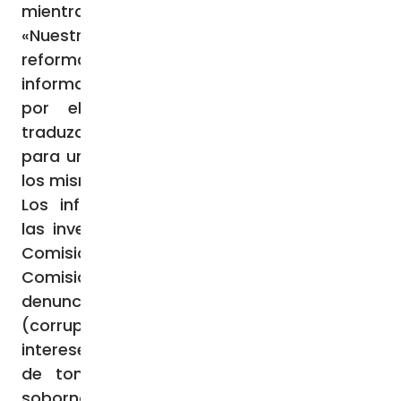
mientras se reforman las leyes».
«Nuestra esperanza y oración es que las
reformas legales propuestas sobre los
informadores recientemente publicadas
por el Departamento de Justicia se
traduzcan pronto en acciones efectivas
para una mayor seguridad y protección de
los mismos».
Los informadores fueron esenciales para
las investigaciones llevadas a cabo por la
Comisión Zondo. Denominada oficialmente
Comisión Oficial de Investigación sobre las
denuncias de «captura del Estado»
(corrupción política sistémica en la que
intereses privados influyen en los procesos
de toma de decisiones de un Estado),
soborno y fraude en el sector público, se