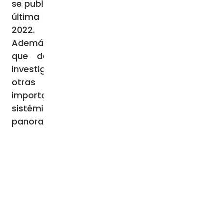
se publicó el 4 de enero de 2022. La quinta y
última parte se publicó el 22 de junio de
2022.
Además de nombrar a personas concretas
que debían ser acusadas penalmente,
investigadas más a fondo o sometidas a
otras sanciones, el informe hacía
importantes recomendaciones de reforma
sistémica para mejorar y cambiar el
panorama anticorrupción sudafricano.