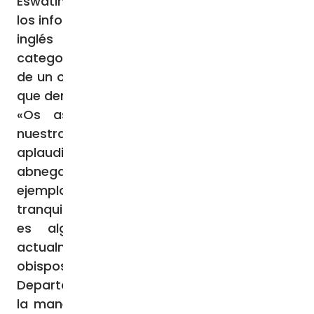
Eswatini), reconocen el importante papel de
los informadores (conocidos con el término
inglés Whistleblower, que designa una
categoría jurídica precisa de un empleado
de un organismo público o de una empresa
que denuncia irregularidades).
«Os aseguramos nuestra solidaridad y
nuestras oraciones constantes… Os
aplaudimos por el don del coraje y la
abnegación como informadores. Vuestro
ejemplo de sacrificar el interés propio y la
tranquilidad de espíritu por el bien común
es algo que nuestro país necesita
actualmente en abundancia», dicen los
obispos de la SACBC, que piden al
Departamento de Justicia «que encuentre
la manera de proteger a los informadores