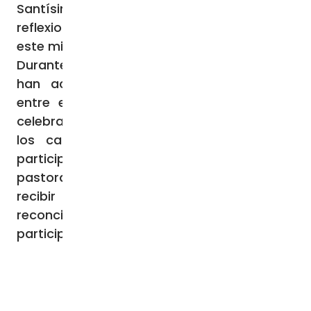
Santísimo Sacramento, y fomentar
reflexiones y catequesis continuas sobre
este misterio.
Durante el evento, los delegados también
han acordado una serie de propósitos,
entre ellos, cuidar la preparación de las
celebraciones litúrgicas, comenzando por
los cantos que ayuden a los fieles a
participar activamente, y prestar atención
pastoral a los bautizados que no pueden
recibir los sacramentos, para que puedan
reconciliarse y regresar a la plena
participación sacramental.