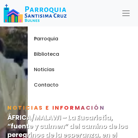
Menu
Inicio
Parroquia
Biblioteca
Noticias
Contacto
NOTICIAS E INFORMACIÓN
ÁFRICA/MALAWI – La Eucaristía,
“fuente y culmen” del camino de los
peregrinos de la esperanza, en el