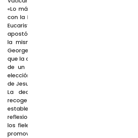
Vaticano, cardenal Pietro Parolin.
«Lo más importante no es lo que hacemos
con la Eucaristía, sino lo que somos con la
Eucaristía», ha afirmado el nuncio
apostólico, el arzobispo Gian Luca Perici. En
la misma línea, el arzobispo de Lilongwe,
George Desmond Tambala, ha subrayado
que la centralidad de la Eucaristía en la vida
de un cristiano no es una opción ni una
elección personal, sino un mandato directo
de Jesucristo.
La declaración final del Congreso, que
recoge las seis ponencias presentadas,
establece como prioridades: difundir las
reflexiones y frutos del encuentro a todos
los fieles en todos los niveles de la Iglesia;
promover una devoción más profunda al