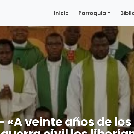
Inicio
Parroquia
Bibl
– «A veinte años de lo
 guerra civil los liberi