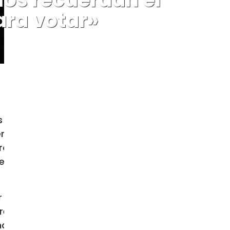
ara votar»
n este país», ha dicho el Rev. P.
ria (Cabicol) hablando sobre las
tros tenemos edad suficiente para
ba nuestra paz», refiriéndose a las
or el Cambio Democrático, y Joseph
reunir al menos el 50% de los votos
e hayan quedado en cabeza.